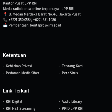
Kantor Pusat LPP RRI
Media radio berita online terpercaya - LPP RRI
📍 Jl. Medan Merdeka Barat No.4-5, Jakarta Pusat.
📞 +6221 350 0584, +6221 351 1086
📩 Pemberitaan: beritapro3@rri.go.id
Ketentuan
Kebijakan Privasi
Tentang Kami
Pedoman Media Siber
Peta Situs
Link Terkait
RRI Digital
Audio Library
RRI NET Streaming
PPID LPP RRI