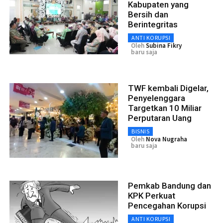
Kabupaten yang
Bersih dan
Berintegritas
ANTI KORUPSI
Oleh
Subina Fikry
baru saja
TWF kembali Digelar,
Penyelenggara
Targetkan 10 Miliar
Perputaran Uang
BISNIS
Oleh
Nova Nugraha
baru saja
Pemkab Bandung dan
KPK Perkuat
Pencegahan Korupsi
ANTI KORUPSI