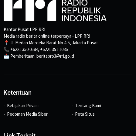
Kantor Pusat LPP RRI
Media radio berita online terpercaya - LPP RRI
📍 Jl. Medan Merdeka Barat No.4-5, Jakarta Pusat.
📞 +6221 350 0584, +6221 351 1086
📩 Pemberitaan: beritapro3@rri.go.id
Ketentuan
Kebijakan Privasi
Tentang Kami
Pedoman Media Siber
Peta Situs
Link Terkait