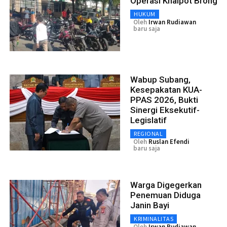
Operasi Knalpot Brong
HUKUM
Oleh
Irwan Rudiawan
baru saja
Wabup Subang,
Kesepakatan KUA-
PPAS 2026, Bukti
Sinergi Eksekutif-
Legislatif
REGIONAL
Oleh
Ruslan Efendi
baru saja
Warga Digegerkan
Penemuan Diduga
Janin Bayi
KRIMINALITAS
Oleh
Irwan Rudiawan