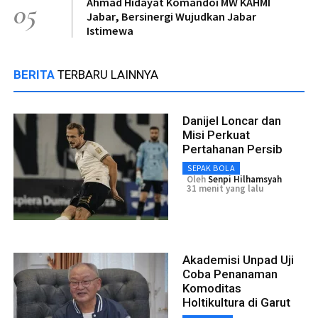
Ahmad Hidayat Komandoi MW KAHMI
05
Jabar, Bersinergi Wujudkan Jabar
Istimewa
BERITA
TERBARU LAINNYA
Danijel Loncar dan
Misi Perkuat
Pertahanan Persib
SEPAK BOLA
Oleh
Senpi Hilhamsyah
31 menit yang lalu
Akademisi Unpad Uji
Coba Penanaman
Komoditas
Holtikultura di Garut