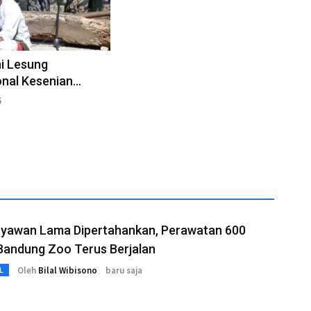
i Lesung
onal Kesenian
g Sunda
6
ryawan Lama Dipertahankan, Perawatan 600
Bandung Zoo Terus Berjalan
Oleh
Bilal Wibisono
baru saja
L