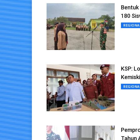
Bentuk 
180 Si
REGIONA
KSP: Lo
Kemisk
REGIONA
Pempro
Tahun 