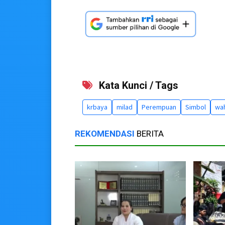
Kata Kunci / Tags
krbaya
milad
Perempuan
Simbol
wa
REKOMENDASI
BERITA