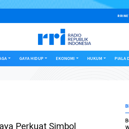
RRINE
AGA
GAYA HIDUP
EKONOMI
HUKUM
PIALA 
B
B
aya Perkuat Simbol
W