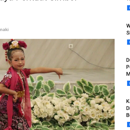
n
W
inaki
S
D
P
M
K
D
B