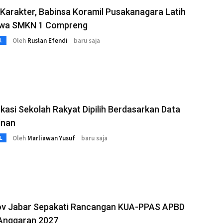
Karakter, Babinsa Koramil Pusakanagara Latih
swa SMKN 1 Compreng
Oleh
Ruslan Efendi
baru saja
L
kasi Sekolah Rakyat Dipilih Berdasarkan Data
inan
Oleh
Marliawan Yusuf
baru saja
L
v Jabar Sepakati Rancangan KUA-PPAS APBD
Anggaran 2027