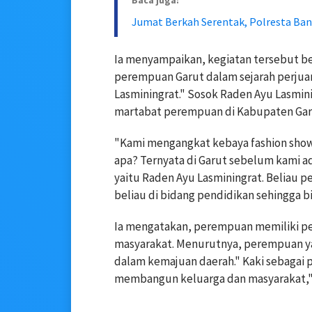
Baca juga:
Jumat Berkah Serentak, Polresta Band
Ia menyampaikan, kegiatan tersebut b
perempuan Garut dalam sejarah perjua
Lasminingrat." Sosok Raden Ayu Lasmi
martabat perempuan di Kabupaten Garu
"Kami mengangkat kebaya fashion show
apa? Ternyata di Garut sebelum kami ad
yaitu Raden Ayu Lasminingrat. Beliau p
beliau di bidang pendidikan sehingga 
Ia mengatakan, perempuan memiliki p
masyarakat. Menurutnya, perempuan ya
dalam kemajuan daerah." Kaki sebagai 
membangun keluarga dan masyarakat,"