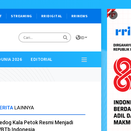
×
T
STREAMING
RRIDIGITAL
RRINEWS
ID
DUNIA 2026
EDITORIAL
ERITA
LAINNYA
edog Kala Petok Resmi Menjadi
BTb Indonesia