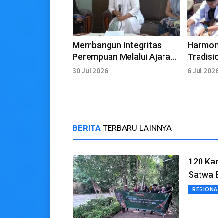
Membangun Integritas
Harmon
Perempuan Melalui Ajaran
Tradisi
Leluhur Dasa Daya Waluya
Gondan
30 Jul 2026
6 Jul 202
BERITA
TERBARU LAINNYA
120 Ka
Satwa 
REGIONA