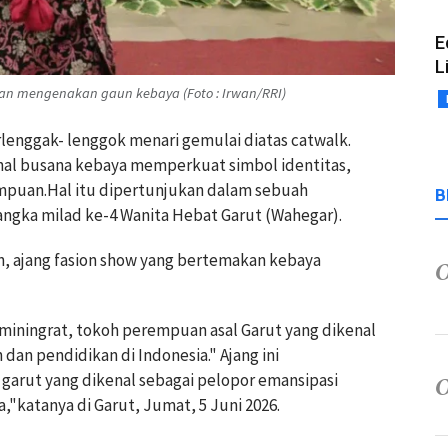
E
L
han mengenakan gaun kebaya (Foto : Irwan/RRI)
erlenggak- lenggok menari gemulai diatas catwalk.
al busana kebaya memperkuat simbol identitas,
mpuan.Hal itu dipertunjukan dalam sebuah
B
ngka milad ke-4 Wanita Hebat Garut (Wahegar).
, ajang fasion show yang bertemakan kebaya
iningrat, tokoh perempuan asal Garut yang dikenal
an pendidikan di Indonesia." Ajang ini
garut yang dikenal sebagai pelopor emansipasi
"katanya di Garut, Jumat, 5 Juni 2026.