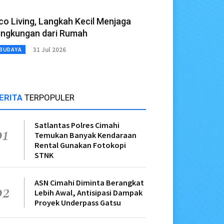
co Living, Langkah Kecil Menjaga
ingkungan dari Rumah
31 Jul 2026
BUDAYA
ERITA
TERPOPULER
Satlantas Polres Cimahi
01
Temukan Banyak Kendaraan
Rental Gunakan Fotokopi
STNK
ASN Cimahi Diminta Berangkat
02
Lebih Awal, Antisipasi Dampak
Proyek Underpass Gatsu