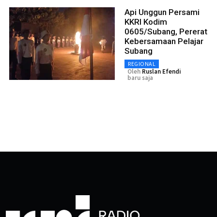
Api Unggun Persami
KKRI Kodim
0605/Subang, Pererat
Kebersamaan Pelajar
Subang
REGIONAL
Oleh
Ruslan Efendi
baru saja