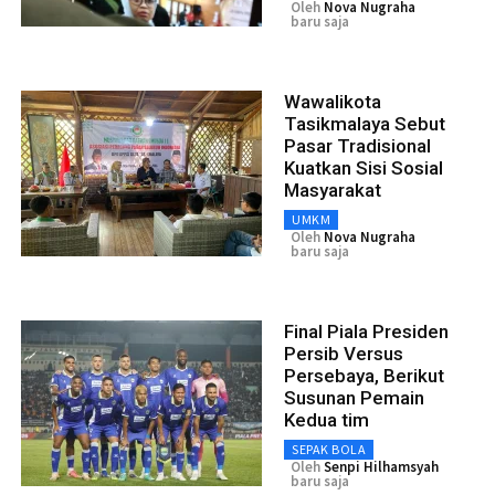
Oleh
Nova Nugraha
baru saja
Wawalikota
Tasikmalaya Sebut
Pasar Tradisional
Kuatkan Sisi Sosial
Masyarakat
UMKM
Oleh
Nova Nugraha
baru saja
Final Piala Presiden
Persib Versus
Persebaya, Berikut
Susunan Pemain
Kedua tim
SEPAK BOLA
Oleh
Senpi Hilhamsyah
baru saja