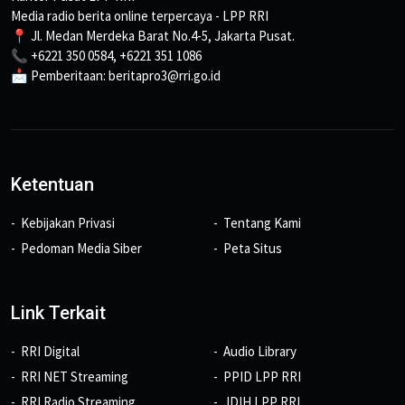
Media radio berita online terpercaya - LPP RRI
📍 Jl. Medan Merdeka Barat No.4-5, Jakarta Pusat.
📞 +6221 350 0584, +6221 351 1086
📩 Pemberitaan: beritapro3@rri.go.id
Ketentuan
Kebijakan Privasi
Tentang Kami
Pedoman Media Siber
Peta Situs
Link Terkait
RRI Digital
Audio Library
RRI NET Streaming
PPID LPP RRI
RRI Radio Streaming
JDIH LPP RRI