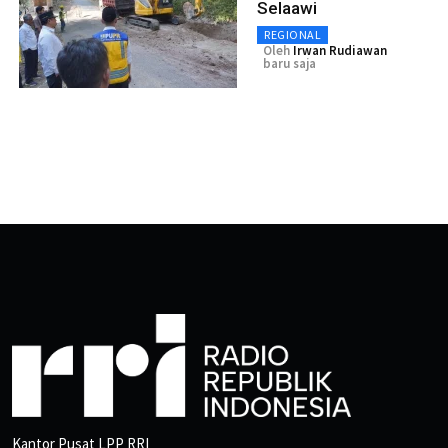
Selaawi
REGIONAL
Oleh
Irwan Rudiawan
baru saja
Kantor Pusat LPP RRI