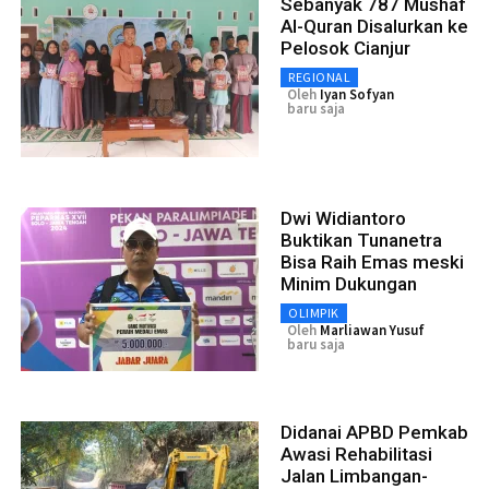
Sebanyak 787 Mushaf
Al-Quran Disalurkan ke
Pelosok Cianjur
REGIONAL
Oleh
Iyan Sofyan
baru saja
Dwi Widiantoro
Buktikan Tunanetra
Bisa Raih Emas meski
Minim Dukungan
OLIMPIK
Oleh
Marliawan Yusuf
baru saja
Didanai APBD Pemkab
Awasi Rehabilitasi
Jalan Limbangan-