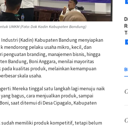
D
R
untuk UMKM (Foto: Dok Kadin Kabupaten Bandung)
T
n Industri (Kadin) Kabupaten Bandung menyiapkan
k mendorong pelaku usaha mikro, kecil, dan
i penguatan branding, manajemen bisnis, hingga
en Bandung, Boni Anggara, menilai mayoritas
ak pada kualitas produk, melainkan kemampuan
B
erbesar skala usaha.
erti. Mereka tinggal satu langkah lagi menuju naik
yang bagus, cara menjualkan produk, sampai
Boni, saat ditemui di Desa Cipagalo, Kabupaten
l sudah memiliki produk kompetitif, tetapi belum