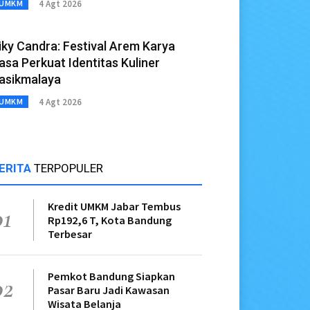
4 Agt 2026
UMKM
iky Candra: Festival Arem Karya
asa Perkuat Identitas Kuliner
asikmalaya
4 Agt 2026
UMKM
ERITA
TERPOPULER
Kredit UMKM Jabar Tembus
01
Rp192,6 T, Kota Bandung
Terbesar
Pemkot Bandung Siapkan
02
Pasar Baru Jadi Kawasan
Wisata Belanja