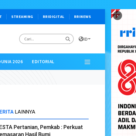
×
T
STREAMING
RRIDIGITAL
RRINEWS
ID
DUNIA 2026
EDITORIAL
ERITA
LAINNYA
ESTA Pertanian, Pemkab : Perkuat
emasaran Hasil Bumi