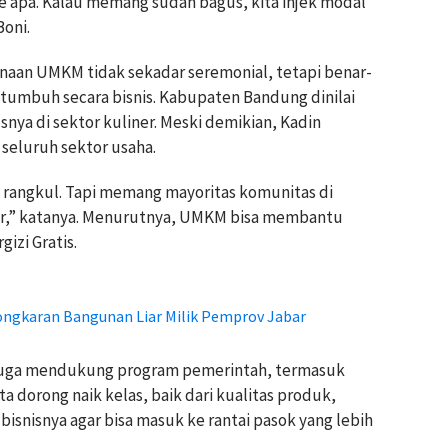
e apa. Kalau memang sudah bagus, kita injek modal
Boni.
inaan UMKM tidak sekadar seremonial, tetapi benar-
tumbuh secara bisnis. Kabupaten Bandung dinilai
nya di sektor kuliner. Meski demikian, Kadin
eluruh sektor usaha.
a rangkul. Tapi memang mayoritas komunitas di
er,” katanya. Menurutnya, UMKM bisa membantu
izi Gratis.
ngkaran Bangunan Liar Milik Pemprov Jabar
ng juga mendukung program pemerintah, termasuk
a dorong naik kelas, baik dari kualitas produk,
isnisnya agar bisa masuk ke rantai pasok yang lebih