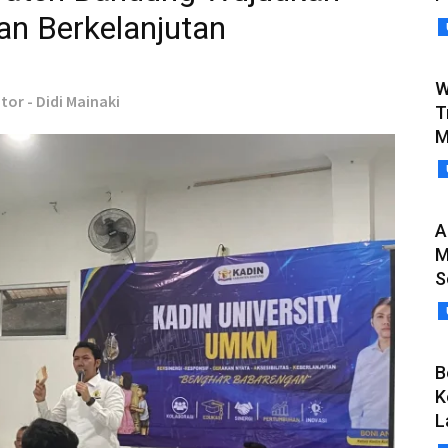
n Berkelanjutan
W
tor - Didi Mainaki
T
M
A
M
S
B
K
L