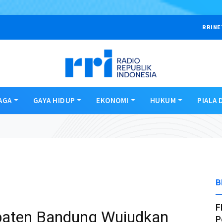
RRINE
AGA
GAYA HIDUP
EKONOMI
HUKUM
PIALA 
B
F
upaten Bandung Wujudkan
P