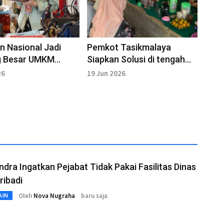
 Nasional Jadi
Pemkot Tasikmalaya
g Besar UMKM
Siapkan Solusi di tengah
ten Bandung
Lonjakan Harga Kedelai
26
19 Jun 2026
ndra Ingatkan Pejabat Tidak Pakai Fasilitas Dinas
ribadi
Oleh
Nova Nugraha
baru saja
AIN