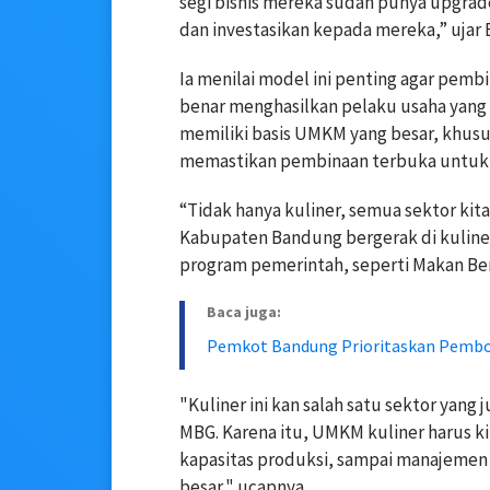
segi bisnis mereka sudah punya upgrad
dan investasikan kepada mereka,” ujar 
Ia menilai model ini penting agar pemb
benar menghasilkan pelaku usaha yang 
memiliki basis UMKM yang besar, khusus
memastikan pembinaan terbuka untuk s
“Tidak hanya kuliner, semua sektor kit
Kabupaten Bandung bergerak di kulin
program pemerintah, seperti Makan Berg
Baca juga:
Pemkot Bandung Prioritaskan Pembo
"Kuliner ini kan salah satu sektor ya
MBG. Karena itu, UMKM kuliner harus kit
kapasitas produksi, sampai manajemen b
besar," ucapnya.