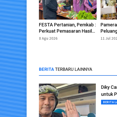
FESTA Pertanian, Pemkab :
Pameran
Perkuat Pemasaran Hasil
Peluan
Bumi
Kabupa
8 Agu 2026
11 Jul 20
BERITA
TERBARU LAINNYA
Diky Ca
untuk P
BERITA L