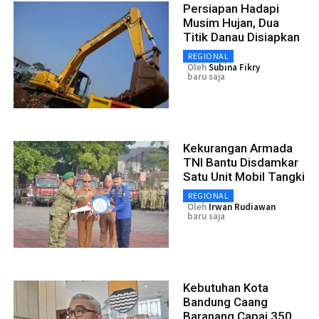
Persiapan Hadapi
Musim Hujan, Dua
Titik Danau Disiapkan
REGIONAL
Oleh
Subina Fikry
baru saja
Kekurangan Armada
TNI Bantu Disdamkar
Satu Unit Mobil Tangki
REGIONAL
Oleh
Irwan Rudiawan
baru saja
Kebutuhan Kota
Bandung Caang
Baranang Capai 350