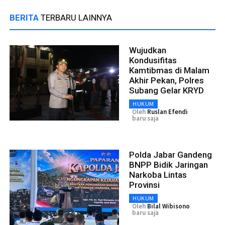
BERITA
TERBARU LAINNYA
Wujudkan
Kondusifitas
Kamtibmas di Malam
Akhir Pekan, Polres
Subang Gelar KRYD
HUKUM
Oleh
Ruslan Efendi
baru saja
Polda Jabar Gandeng
BNPP Bidik Jaringan
Narkoba Lintas
Provinsi
HUKUM
Oleh
Bilal Wibisono
baru saja