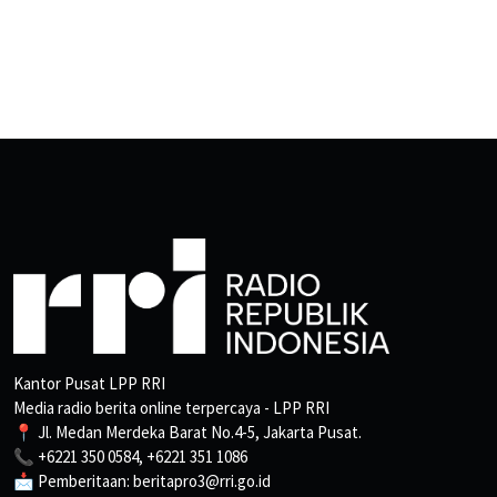
Kantor Pusat LPP RRI
Media radio berita online terpercaya - LPP RRI
📍 Jl. Medan Merdeka Barat No.4-5, Jakarta Pusat.
📞 +6221 350 0584, +6221 351 1086
📩 Pemberitaan: beritapro3@rri.go.id