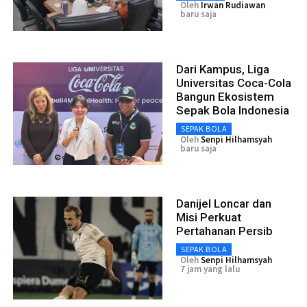
Oleh
Irwan Rudiawan
baru saja
Dari Kampus, Liga
Universitas Coca-Cola
Bangun Ekosistem
Sepak Bola Indonesia
SEPAK BOLA
Oleh
Senpi Hilhamsyah
baru saja
Danijel Loncar dan
Misi Perkuat
Pertahanan Persib
SEPAK BOLA
Oleh
Senpi Hilhamsyah
7 jam yang lalu