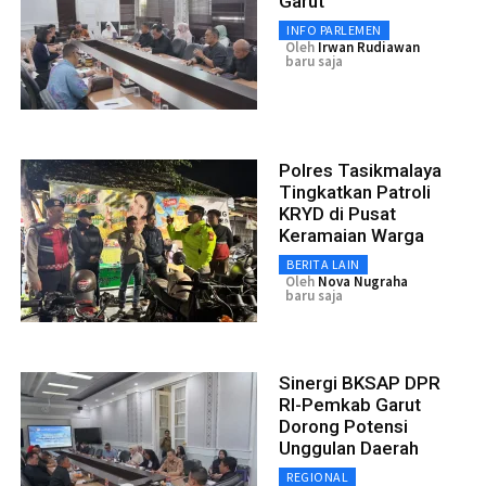
Garut
INFO PARLEMEN
Oleh
Irwan Rudiawan
baru saja
Polres Tasikmalaya
Tingkatkan Patroli
KRYD di Pusat
Keramaian Warga
BERITA LAIN
Oleh
Nova Nugraha
baru saja
Sinergi BKSAP DPR
RI-Pemkab Garut
Dorong Potensi
Unggulan Daerah
REGIONAL