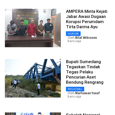
AMPERA Minta Kejati
Jabar Awasi Dugaan
Korupsi Perumdam
Tirta Darma Ayu
HUKUM
Oleh
Bilal Wibisono
baru saja
Bupati Sumedang
Tegaskan Tindak
Tegas Pelaku
Pencurian Aset
Bendung Rengrang
REGIONAL
Oleh
Marliawan Yusuf
baru saja
Sekolah Nasional