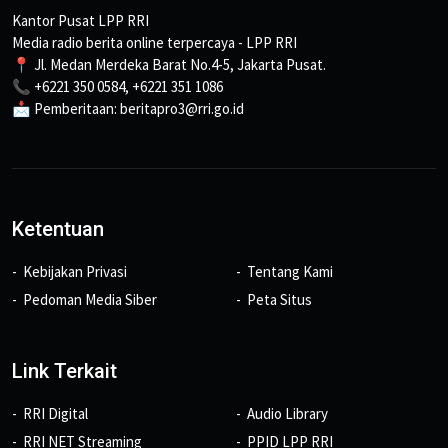
Kantor Pusat LPP RRI
Media radio berita online terpercaya - LPP RRI
📍 Jl. Medan Merdeka Barat No.4-5, Jakarta Pusat.
📞 +6221 350 0584, +6221 351 1086
📩 Pemberitaan: beritapro3@rri.go.id
Ketentuan
Kebijakan Privasi
Tentang Kami
Pedoman Media Siber
Peta Situs
Link Terkait
RRI Digital
Audio Library
RRI NET Streaming
PPID LPP RRI