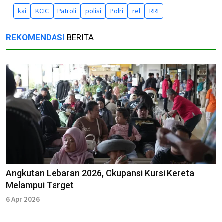
kai
KCIC
Patroli
polisi
Polri
rel
RRI
REKOMENDASI
BERITA
Angkutan Lebaran 2026, Okupansi Kursi Kereta
Melampui Target
6 Apr 2026