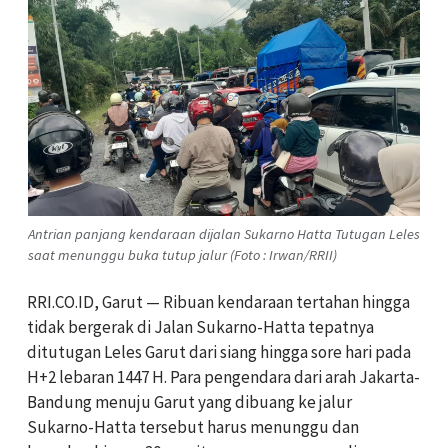
Antrian panjang kendaraan dijalan Sukarno Hatta Tutugan Leles
saat menunggu buka tutup jalur (Foto : Irwan/RRII)
RRI.CO.ID, Garut — Ribuan kendaraan tertahan hingga
tidak bergerak di Jalan Sukarno-Hatta tepatnya
ditutugan Leles Garut dari siang hingga sore hari pada
H+2 lebaran 1447 H. Para pengendara dari arah Jakarta-
Bandung menuju Garut yang dibuang ke jalur
Sukarno-Hatta tersebut harus menunggu dan