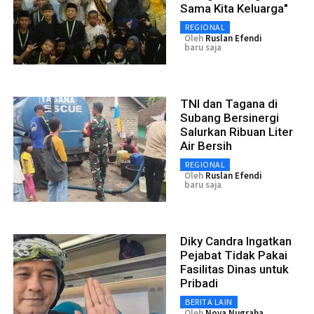
Sama Kita Keluarga"
REGIONAL
Oleh
Ruslan Efendi
baru saja
TNI dan Tagana di
Subang Bersinergi
Salurkan Ribuan Liter
Air Bersih
REGIONAL
Oleh
Ruslan Efendi
baru saja
Diky Candra Ingatkan
Pejabat Tidak Pakai
Fasilitas Dinas untuk
Pribadi
BERITA LAIN
Oleh
Nova Nugraha