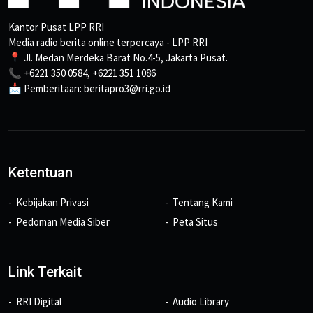
Kantor Pusat LPP RRI
Media radio berita online terpercaya - LPP RRI
📍 Jl. Medan Merdeka Barat No.4-5, Jakarta Pusat.
📞 +6221 350 0584, +6221 351 1086
📩 Pemberitaan: beritapro3@rri.go.id
Ketentuan
Kebijakan Privasi
Tentang Kami
Pedoman Media Siber
Peta Situs
Link Terkait
RRI Digital
Audio Library