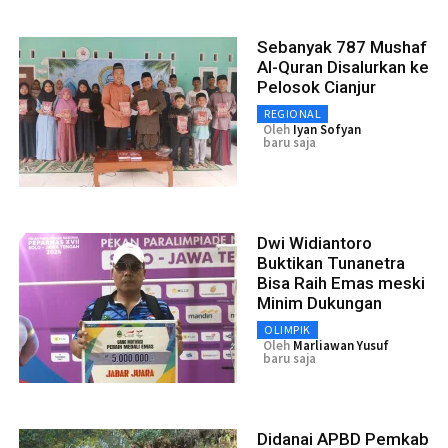
Sebanyak 787 Mushaf
Al-Quran Disalurkan ke
Pelosok Cianjur
REGIONAL
Oleh
Iyan Sofyan
baru saja
Dwi Widiantoro
Buktikan Tunanetra
Bisa Raih Emas meski
Minim Dukungan
OLIMPIK
Oleh
Marliawan Yusuf
baru saja
Didanai APBD Pemkab