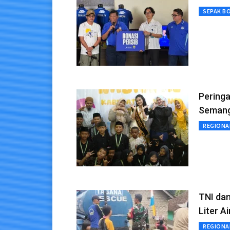
SEPAK B
Pering
Semanga
REGIONA
TNI dan
Liter Ai
REGIONA