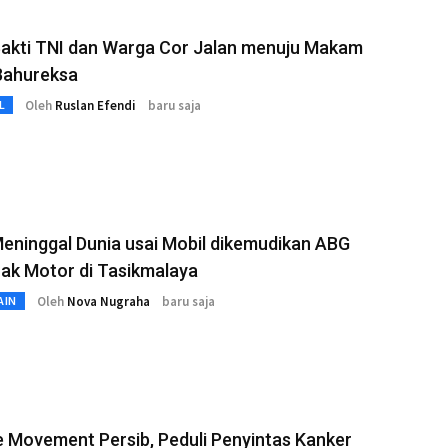
Bakti TNI dan Warga Cor Jalan menuju Makam
Bahureksa
Oleh
Ruslan Efendi
baru saja
L
Meninggal Dunia usai Mobil dikemudikan ABG
ak Motor di Tasikmalaya
Oleh
Nova Nugraha
baru saja
AIN
e Movement Persib, Peduli Penyintas Kanker