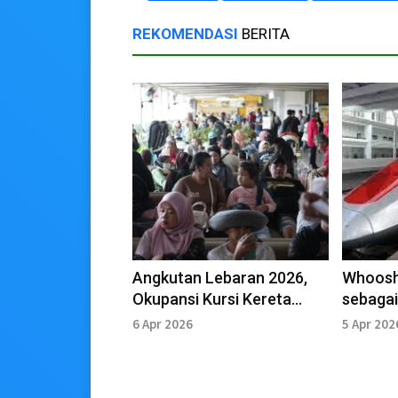
REKOMENDASI
BERITA
Angkutan Lebaran 2026,
Whoosh
Okupansi Kursi Kereta
sebagai
Melampui Target
Transpo
6 Apr 2026
5 Apr 202
Lebara