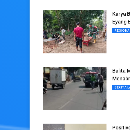
Karya 
Eyang 
REGIONA
Balita 
Menabr
BERITA L
Positiv