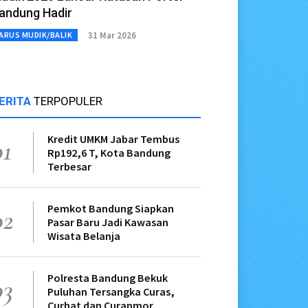
andung Hadir
31 Mar 2026
ARUS MUDIK/BALIK
ERITA
TERPOPULER
Kredit UMKM Jabar Tembus
01
Rp192,6 T, Kota Bandung
Terbesar
Pemkot Bandung Siapkan
02
Pasar Baru Jadi Kawasan
Wisata Belanja
Polresta Bandung Bekuk
03
Puluhan Tersangka Curas,
Curhat dan Curanmor