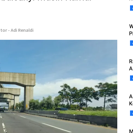
W
tor - Adi Renaldi
P
R
A
A
K
M