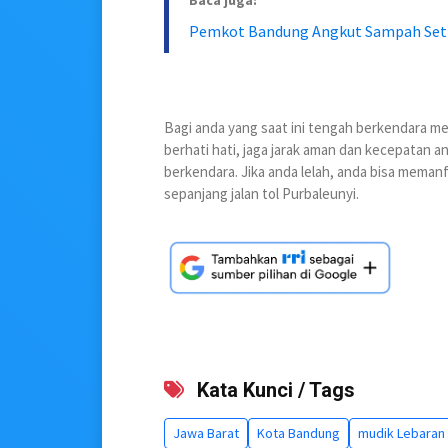
Baca juga:
Pemkot Bandung Angkut Sampah Setia
Bagi anda yang saat ini tengah berkendara mel
berhati hati, jaga jarak aman dan kecepatan 
berkendara. Jika anda lelah, anda bisa memanfa
sepanjang jalan tol Purbaleunyi.
Kata Kunci / Tags
Jawa Barat
Kota Bandung
mudik Lebaran