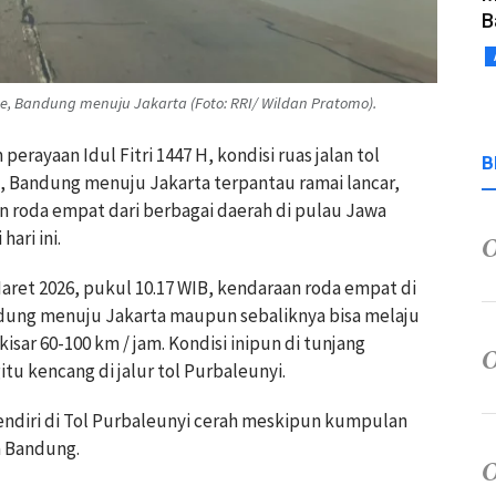
B
ge, Bandung menuju Jakarta (Foto: RRI/ Wildan Pratomo).
rayaan Idul Fitri 1447 H, kondisi ruas jalan tol
B
, Bandung menuju Jakarta terpantau ramai lancar,
n roda empat dari berbagai daerah di pulau Jawa
ri ini. ‎
aret 2026, pukul 10.17 WIB, kendaraan roda empat di
andung menuju Jakarta maupun sebaliknya bisa melaju
ar 60-100 km / jam. Kondisi inipun di tunjang
tu kencang di jalur tol Purbaleunyi.
endiri di Tol Purbaleunyi cerah meskipun kumpulan
a Bandung.