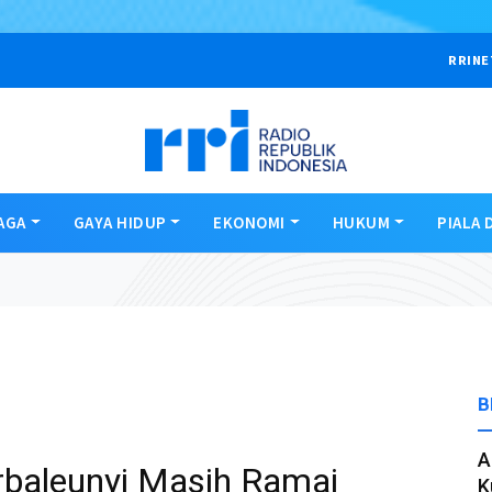
RRINE
AGA
GAYA HIDUP
EKONOMI
HUKUM
PIALA 
B
A
urbaleunyi Masih Ramai
K