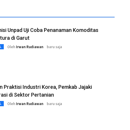
isi Unpad Uji Coba Penanaman Komoditas
ltura di Garut
Oleh
Irwan Rudiawan
baru saja
L
n Praktisi Industri Korea, Pemkab Jajaki
asi di Sektor Pertanian
Oleh
Irwan Rudiawan
baru saja
L