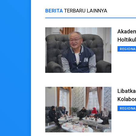
BERITA
TERBARU LAINNYA
Akadem
Holtiku
REGIONA
Libatka
Kolabor
REGIONA