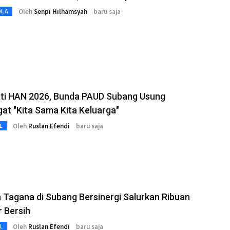
Oleh
Senpi Hilhamsyah
baru saja
OLA
ati HAN 2026, Bunda PAUD Subang Usung
t "Kita Sama Kita Keluarga"
Oleh
Ruslan Efendi
baru saja
L
 Tagana di Subang Bersinergi Salurkan Ribuan
r Bersih
Oleh
Ruslan Efendi
baru saja
L