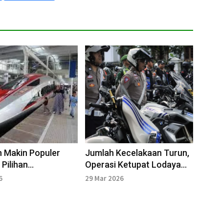
 Makin Populer
Jumlah Kecelakaan Turun,
 Pilihan
Operasi Ketupat Lodaya
rtasi Mudik
Sukses Melalui Berbagai
6
29 Mar 2026
n
Strategi