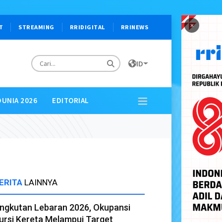
×
T
STREAMING
RRIDIGITAL
RRINEWS
ID
DUNIA 2026
EDITORIAL
ERITA
LAINNYA
ngkutan Lebaran 2026, Okupansi
ursi Kereta Melampui Target