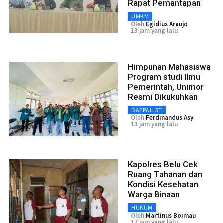
Rapat Pemantapan
UMKM
Oleh
Egidius Araujo
13 jam yang lalu
Himpunan Mahasiswa
Program studi Ilmu
Pemerintah, Unimor
Resmi Dikukuhkan
DAERAH 3T
Oleh
Ferdinandus Asy
13 jam yang lalu
Kapolres Belu Cek
Ruang Tahanan dan
Kondisi Kesehatan
Warga Binaan
HUKUM
Oleh
Martinus Boimau
17 jam yang lalu