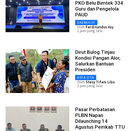
PKO Belu Bimtek 334
Guru dan Pengelola
PAUD
DAERAH 3T
Oleh
Ferdinandus Asy
2 jam yang lalu
Dirut Bulog Tinjau
Kondisi Pangan Alor,
Salurkan Bantuan
Presiden
ASTA CITA
Oleh
Stesy Tifani Libu
2 jam yang lalu
Pasar Perbatasan
PLBN Napan
Dilaunching 14
Agustus Pemkab TTU