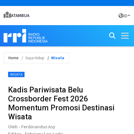
ATAMBUA
ID
Home
Gaya Hidup
Wisata
WISATA
Kadis Pariwisata Belu
Crossborder Fest 2026
Momentum Promosi Destinasi
Wisata
Oleh - Ferdinandus Asy
Editor - Febriany Leo Lede