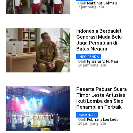
Oleh
Martinus Boimau
7 jam yang lalu
Indonesia Berdaulat,
Generasi Muda Belu
Jaga Persatuan di
Batas Negara
INFO PEMDA
Oleh
Ignasius V. M. Mau
10 jam yang lalu
Peserta Paduan Suara
Timor Leste Antusias
Ikuti Lomba dan Siap
Penampilan Terbaik
NASIONAL
Oleh
Febriany Leo Lede
10 jam yang lalu