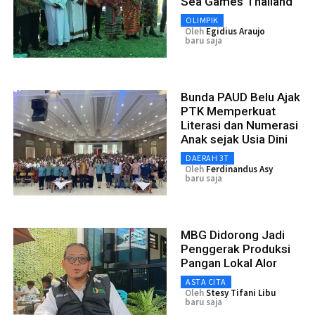
Sea Games Thailand
OLIMPIK
Oleh
Egidius Araujo
baru saja
Bunda PAUD Belu Ajak
PTK Memperkuat
Literasi dan Numerasi
Anak sejak Usia Dini
DAERAH 3T
Oleh
Ferdinandus Asy
baru saja
MBG Didorong Jadi
Penggerak Produksi
Pangan Lokal Alor
ASTA CITA
Oleh
Stesy Tifani Libu
baru saja