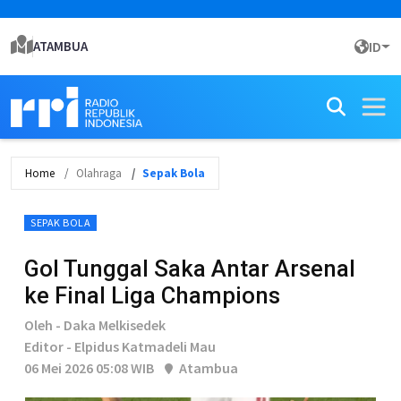
ATAMBUA
ID
Home
Olahraga
Sepak Bola
SEPAK BOLA
Gol Tunggal Saka Antar Arsenal
ke Final Liga Champions
Oleh - Daka Melkisedek
Editor - Elpidus Katmadeli Mau
06 Mei 2026 05:08 WIB
Atambua