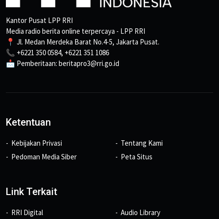
Kantor Pusat LPP RRI
Media radio berita online terpercaya - LPP RRI
📍 Jl. Medan Merdeka Barat No.4-5, Jakarta Pusat.
📞 +6221 350 0584, +6221 351 1086
📩 Pemberitaan: beritapro3@rri.go.id
Ketentuan
Kebijakan Privasi
Tentang Kami
Pedoman Media Siber
Peta Situs
Link Terkait
RRI Digital
Audio Library