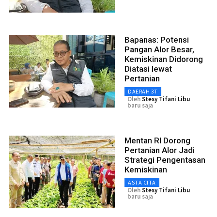
Bapanas: Potensi
Pangan Alor Besar,
Kemiskinan Didorong
Diatasi lewat
Pertanian
DAERAH 3T
Oleh
Stesy Tifani Libu
baru saja
Mentan RI Dorong
Pertanian Alor Jadi
Strategi Pengentasan
Kemiskinan
ASTA CITA
Oleh
Stesy Tifani Libu
baru saja