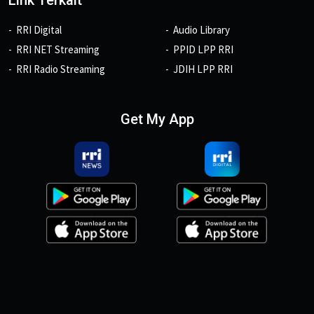
Link Terkait
RRI Digital
Audio Library
RRI NET Streaming
PPID LPP RRI
RRI Radio Streaming
JDIH LPP RRI
Get My App