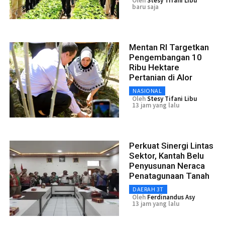
Oleh
Stesy Tifani Libu
baru saja
Mentan RI Targetkan
Pengembangan 10
Ribu Hektare
Pertanian di Alor
NASIONAL
Oleh
Stesy Tifani Libu
13 jam yang lalu
Perkuat Sinergi Lintas
Sektor, Kantah Belu
Penyusunan Neraca
Penatagunaan Tanah
DAERAH 3T
Oleh
Ferdinandus Asy
13 jam yang lalu