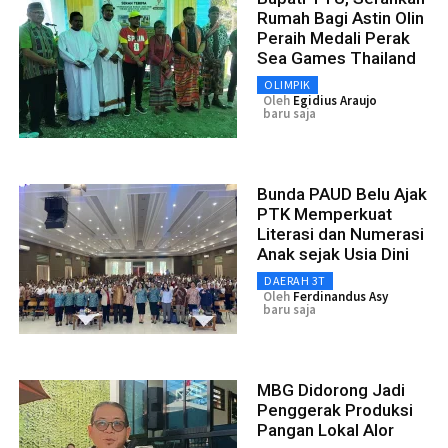
Rumah Bagi Astin Olin
Peraih Medali Perak
Sea Games Thailand
OLIMPIK
Oleh
Egidius Araujo
baru saja
Bunda PAUD Belu Ajak
PTK Memperkuat
Literasi dan Numerasi
Anak sejak Usia Dini
DAERAH 3T
Oleh
Ferdinandus Asy
baru saja
MBG Didorong Jadi
Penggerak Produksi
Pangan Lokal Alor