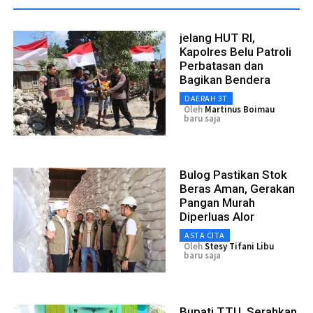
jelang HUT RI,
Kapolres Belu Patroli
Perbatasan dan
Bagikan Bendera
DAERAH 3T
Oleh
Martinus Boimau
baru saja
Bulog Pastikan Stok
Beras Aman, Gerakan
Pangan Murah
Diperluas Alor
ASTA CITA
Oleh
Stesy Tifani Libu
baru saja
Bupati TTU, Serahkan