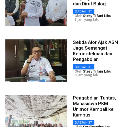
dan Dirut Bulog
DAERAH 3T
Oleh
Stesy Tifani Libu
8 jam yang lalu
Sekda Alor Ajak ASN
Jaga Semangat
Kemerdekaan dan
Pengabdian
DAERAH 3T
Oleh
Stesy Tifani Libu
8 jam yang lalu
Pengabdian Tuntas,
Mahasiswa PKM
Unimor Kembali ke
Kampus
DAERAH 3T
Oleh
Ferdinandus Asy