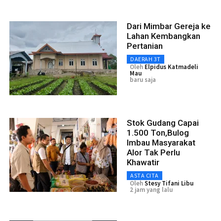
Dari Mimbar Gereja ke
Lahan Kembangkan
Pertanian
DAERAH 3T
Oleh
Elpidus Katmadeli
Mau
baru saja
Stok Gudang Capai
1.500 Ton,Bulog
Imbau Masyarakat
Alor Tak Perlu
Khawatir
ASTA CITA
Oleh
Stesy Tifani Libu
2 jam yang lalu