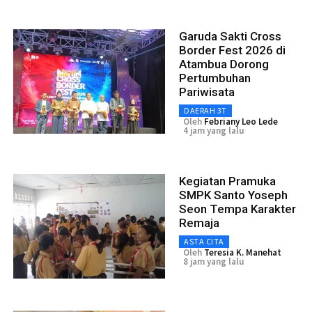
Garuda Sakti Cross
Border Fest 2026 di
Atambua Dorong
Pertumbuhan
Pariwisata
DAERAH 3T
Oleh
Febriany Leo Lede
4 jam yang lalu
Kegiatan Pramuka
SMPK Santo Yoseph
Seon Tempa Karakter
Remaja
ASTA CITA
Oleh
Teresia K. Manehat
8 jam yang lalu