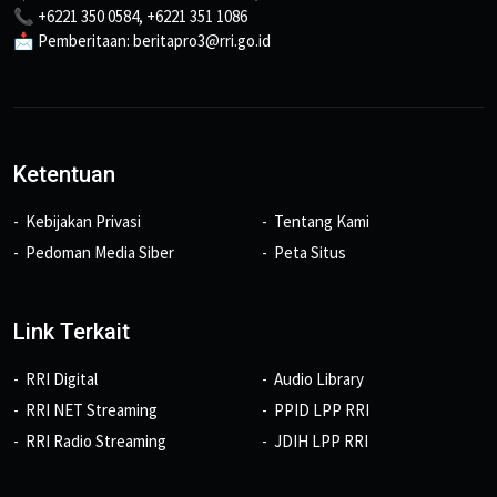
📞 +6221 350 0584, +6221 351 1086
📩 Pemberitaan: beritapro3@rri.go.id
Ketentuan
Kebijakan Privasi
Tentang Kami
Pedoman Media Siber
Peta Situs
Link Terkait
RRI Digital
Audio Library
RRI NET Streaming
PPID LPP RRI
RRI Radio Streaming
JDIH LPP RRI