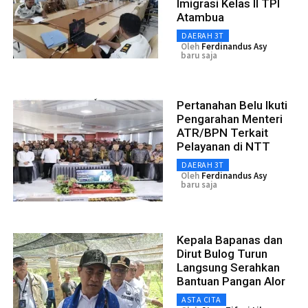
Imigrasi Kelas II TPI
Atambua
DAERAH 3T
Oleh
Ferdinandus Asy
baru saja
Pertanahan Belu Ikuti
Pengarahan Menteri
ATR/BPN Terkait
Pelayanan di NTT
DAERAH 3T
Oleh
Ferdinandus Asy
baru saja
Kepala Bapanas dan
Dirut Bulog Turun
Langsung Serahkan
Bantuan Pangan Alor
ASTA CITA