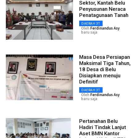
Sektor, Kantah Belu
Penyusunan Neraca
Penatagunaan Tanah
DAERAH 3T
Oleh
Ferdinandus Asy
baru saja
Masa Desa Persiapan
Maksimal Tiga Tahun,
18 Desa di Belu
Disiapkan menuju
Definitif
DAERAH 3T
Oleh
Ferdinandus Asy
baru saja
Pertanahan Belu
Hadiri Tindak Lanjut
Aset BMN Kantor