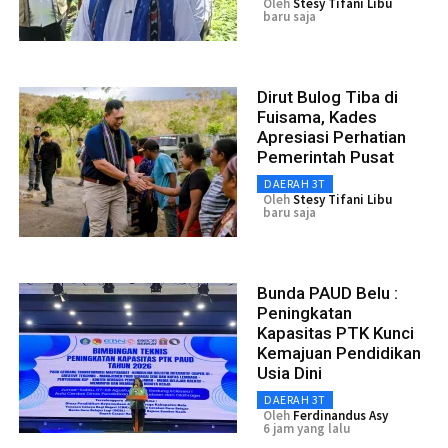
Oleh
Stesy Tifani Libu
baru saja
Dirut Bulog Tiba di
Fuisama, Kades
Apresiasi Perhatian
Pemerintah Pusat
DAERAH 3T
Oleh
Stesy Tifani Libu
baru saja
Bunda PAUD Belu :
Peningkatan
Kapasitas PTK Kunci
Kemajuan Pendidikan
Usia Dini
DAERAH 3T
Oleh
Ferdinandus Asy
6 jam yang lalu