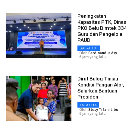
Peningkatan
Kapasitas PTK, Dinas
PKO Belu Bimtek 334
Guru dan Pengelola
PAUD
DAERAH 3T
Oleh
Ferdinandus Asy
6 jam yang lalu
Dirut Bulog Tinjau
Kondisi Pangan Alor,
Salurkan Bantuan
Presiden
ASTA CITA
Oleh
Stesy Tifani Libu
6 jam yang lalu