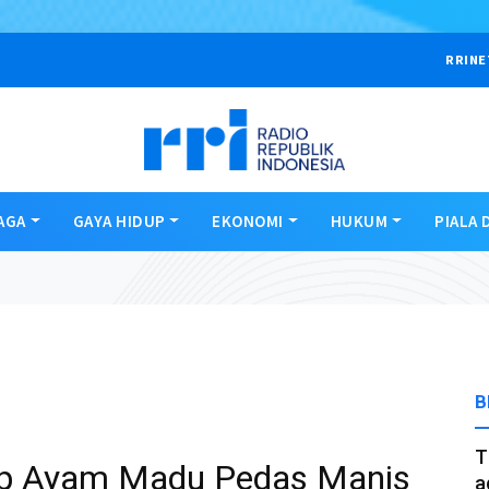
RRINE
AGA
GAYA HIDUP
EKONOMI
HUKUM
PIALA 
B
T
ap Ayam Madu Pedas Manis
a