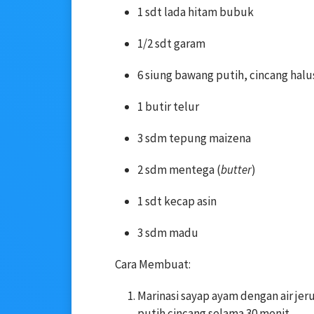
1 sdt lada hitam bubuk
1/2 sdt garam
6 siung bawang putih, cincang halu
1 butir telur
3 sdm tepung maizena
2 sdm mentega (
butter
)
1 sdt kecap asin
3 sdm madu
Cara Membuat:
Marinasi sayap ayam dengan air jer
putih cincang selama 30 menit.