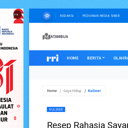
×
REDAKSI
PEDOMAN MEDIA SIBER
ATAMBUA
HOME
BERITA
OLAHR
Home
Gaya Hidup
Kuliner
KULINER
Resep Rahasia Say