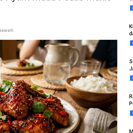
K
mawati
d
S
J
R
P
M