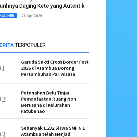
urihnya Daging Kete yang Autentik
28 Apr 2026
KULINER
ERITA
TERPOPULER
Garuda Sakti Cross Border Fest
01
2026 di Atambua Dorong
Pertumbuhan Pariwisata
Petanahan Belu Tinjau
02
Pemanfaatan Ruang Non
Berusaha di Kelurahan
Fatubenao
Sebanyak 1.232 Siswa SMP N 1
03
Atambua telah Menjadi