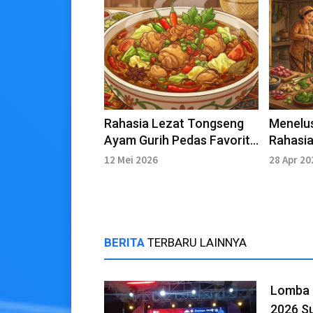
Rahasia Lezat Tongseng
Menelus
Ayam Gurih Pedas Favorit
Rahasia
Milenial
Kete ya
12 Mei 2026
28 Apr 20
BERITA
TERBARU LAINNYA
Lomba 
2026 Su