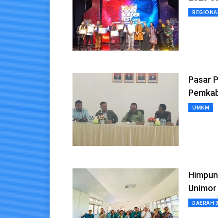
REGIONA
Pasar 
Pemkab
UMKM
Himpun
Unimor
DAERAH 