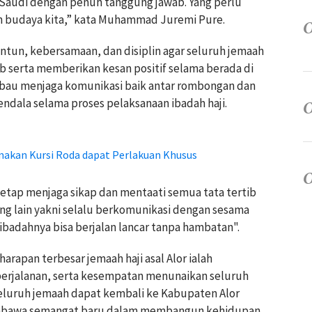
b Saudi dengan penuh tanggung jawab. Yang perlu
an budaya kita,” kata Muhammad Juremi Pure.
ntun, kebersamaan, dan disiplin agar seluruh jemaah
b serta memberikan kesan positif selama berada di
iimbau menjaga komunikasi baik antar rombongan dan
dala selama proses pelaksanaan ibadah haji.
akan Kursi Roda dapat Perlakuan Khusus
tetap menjaga sikap dan mentaati semua tata tertib
ting lain yakni selalu berkomunikasi dengan sesama
badahnya bisa berjalan lancar tanpa hambatan".
pan terbesar jemaah haji asal Alor ialah
erjalanan, serta kesempatan menunaikan seluruh
 seluruh jemaah dapat kembali ke Kabupaten Alor
membawa semangat baru dalam membangun kehidupan