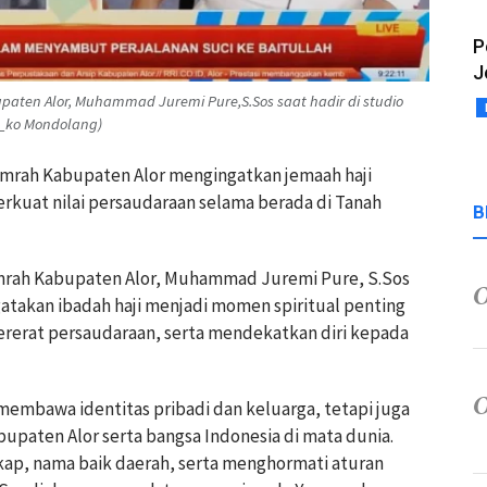
P
J
aten Alor, Muhammad Juremi Pure,S.Sos saat hadir di studio
ky_ko Mondolang)
 Umrah Kabupaten Alor mengingatkan jemaah haji
kuat nilai persaudaraan selama berada di Tanah
B
mrah Kabupaten Alor, Muhammad Juremi Pure, S.Sos
gatakan ibadah haji menjadi momen spiritual penting
erat persaudaraan, serta mendekatkan diri kepada
membawa identitas pribadi dan keluarga, tetapi juga
paten Alor serta bangsa Indonesia di mata dunia.
kap, nama baik daerah, serta menghormati aturan