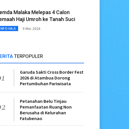
emda Malaka Melepas 4 Calon
emaah Haji Umroh ke Tanah Suci
9 Mei 2026
INFO HAJI
ERITA
TERPOPULER
Garuda Sakti Cross Border Fest
01
2026 di Atambua Dorong
Pertumbuhan Pariwisata
Petanahan Belu Tinjau
02
Pemanfaatan Ruang Non
Berusaha di Kelurahan
Fatubenao