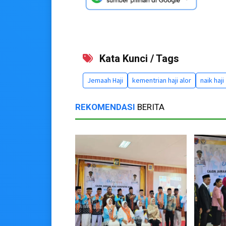
Kata Kunci / Tags
Jemaah Haji
kementrian haji alor
naik haji
REKOMENDASI
BERITA