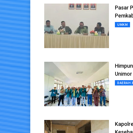
Pasar 
Pemkab
UMKM
Himpun
Unimor
DAERAH 
Kapolre
Keseha