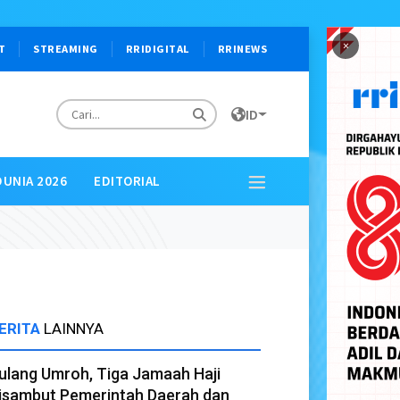
×
T
STREAMING
RRIDIGITAL
RRINEWS
ID
DUNIA 2026
EDITORIAL
ERITA
LAINNYA
ulang Umroh, Tiga Jamaah Haji
isambut Pemerintah Daerah dan