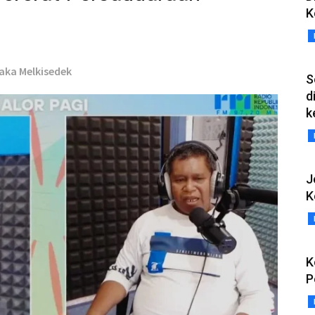
K
Daka Melkisedek
S
d
k
J
K
K
P