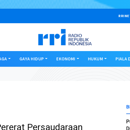
RRINE
AGA
GAYA HIDUP
EKONOMI
HUKUM
PIALA 
B
P
Pererat Persaudaraan
D