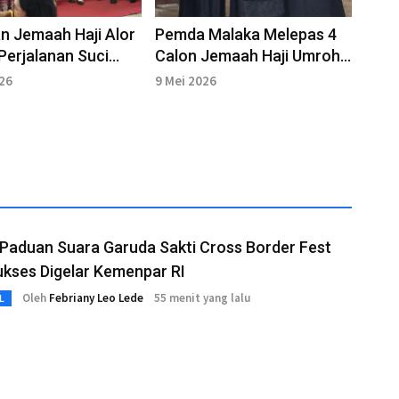
n Jemaah Haji Alor
Pemda Malaka Melepas 4
Perjalanan Suci
Calon Jemaah Haji Umroh
h
ke Tanah Suci
026
9 Mei 2026
Paduan Suara Garuda Sakti Cross Border Fest
kses Digelar Kemenpar RI
Oleh
Febriany Leo Lede
55 menit yang lalu
L