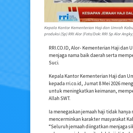
Kepala Kantor Kementerian Haji dan Umrah Kabup
produksi (Sp) RRI Alor (Foto/Dok: RRI Sp Alor Ang
RRI.CO.ID, Alor- Kementerian Haji dan
menjaga nama baik daerah serta memper
Suci.
Kepala Kantor Kementerian Haji dan U
kepada rri.co.id, Jumat 8 Mei 2026 men
untuk meningkatkan keimanan, memper
Allah SWT.
Ia menegaskan jemaah haji tidak hanya 
mencerminkan karakter masyarakat Kabu
“Seluruh jemaah diingatkan menjaga si