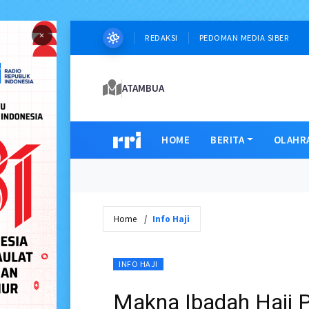
×
REDAKSI
PEDOMAN MEDIA SIBER
ATAMBUA
HOME
BERITA
OLAHR
Home
Info Haji
INFO HAJI
Makna Ibadah Haji 