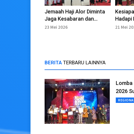
Jemaah Haji Alor Diminta
Kesiapa
Jaga Kesabaran dan
Hadapi 
Kesehatan
Baitulla
23 Mei 2026
21 Mei 2
BERITA
TERBARU LAINNYA
Lomba 
2026 Su
REGIONA