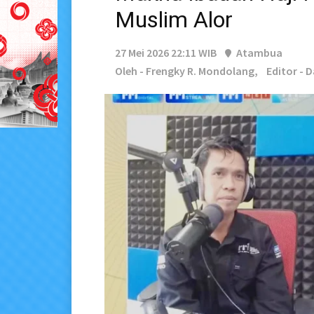
Muslim Alor
27 Mei 2026 22:11 WIB
Atambua
Oleh - Frengky R. Mondolang,
Editor - 