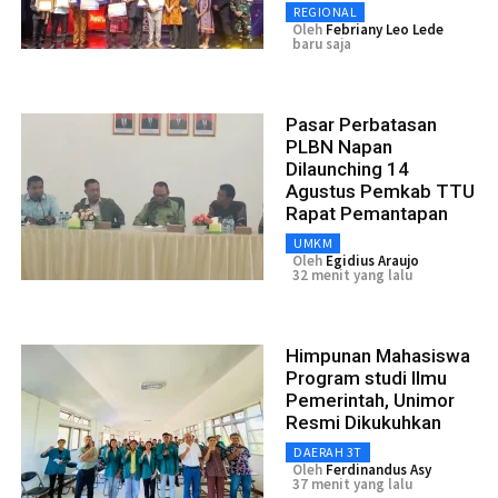
REGIONAL
Oleh
Febriany Leo Lede
baru saja
Pasar Perbatasan
PLBN Napan
Dilaunching 14
Agustus Pemkab TTU
Rapat Pemantapan
UMKM
Oleh
Egidius Araujo
32 menit yang lalu
Himpunan Mahasiswa
Program studi Ilmu
Pemerintah, Unimor
Resmi Dikukuhkan
DAERAH 3T
Oleh
Ferdinandus Asy
37 menit yang lalu