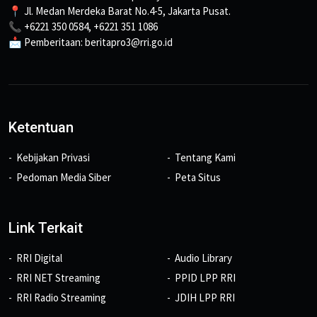
📍 Jl. Medan Merdeka Barat No.4-5, Jakarta Pusat.
📞 +6221 350 0584, +6221 351 1086
📩 Pemberitaan: beritapro3@rri.go.id
Ketentuan
Kebijakan Privasi
Tentang Kami
Pedoman Media Siber
Peta Situs
Link Terkait
RRI Digital
Audio Library
RRI NET Streaming
PPID LPP RRI
RRI Radio Streaming
JDIH LPP RRI