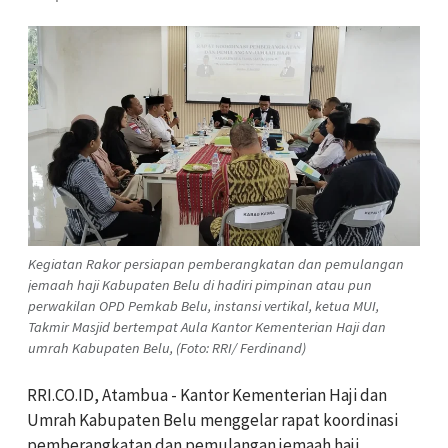
Kegiatan Rakor persiapan pemberangkatan dan pemulangan
jemaah haji Kabupaten Belu di hadiri pimpinan atau pun
perwakilan OPD Pemkab Belu, instansi vertikal, ketua MUI,
Takmir Masjid bertempat Aula Kantor Kementerian Haji dan
umrah Kabupaten Belu, (Foto: RRI/ Ferdinand)
RRI.CO.ID, Atambua - Kantor Kementerian Haji dan
Umrah Kabupaten Belu menggelar rapat koordinasi
pemberangkatan dan pemulangan jemaah haji