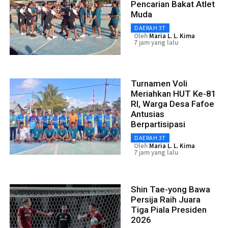
Pencarian Bakat Atlet
Muda
DAERAH 3T
Oleh
Maria L. L. Kima
7 jam yang lalu
Turnamen Voli
Meriahkan HUT Ke-81
RI, Warga Desa Fafoe
Antusias
Berpartisipasi
DAERAH 3T
Oleh
Maria L. L. Kima
7 jam yang lalu
Shin Tae-yong Bawa
Persija Raih Juara
Tiga Piala Presiden
2026