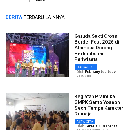
BERITA
TERBARU LAINNYA
Garuda Sakti Cross
Border Fest 2026 di
Atambua Dorong
Pertumbuhan
Pariwisata
DAERAH 3T
Oleh
Febriany Leo Lede
baru saja
Kegiatan Pramuka
SMPK Santo Yoseph
Seon Tempa Karakter
Remaja
ASTA CITA
Oleh
Teresia K. Manehat
35 menit yang lalu