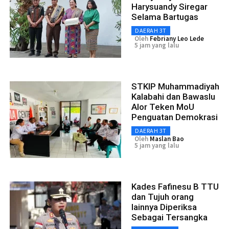
Harysuandy Siregar
Selama Bartugas
DAERAH 3T
Oleh
Febriany Leo Lede
5 jam yang lalu
STKIP Muhammadiyah
Kalabahi dan Bawaslu
Alor Teken MoU
Penguatan Demokrasi
DAERAH 3T
Oleh
Maslan Bao
5 jam yang lalu
Kades Fafinesu B TTU
dan Tujuh orang
lainnya Diperiksa
Sebagai Tersangka