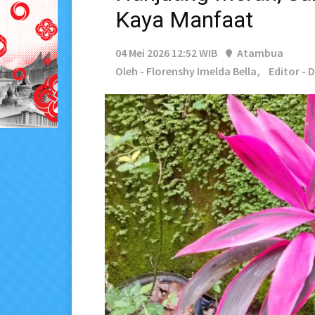
Kaya Manfaat
04 Mei 2026 12:52 WIB
Atambua
Oleh - Florenshy Imelda Bella,
Editor - 