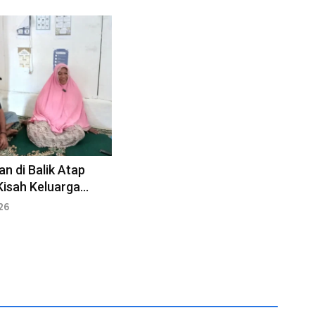
an di Balik Atap
Kisah Keluarga
 Menjaga Indonesia
26