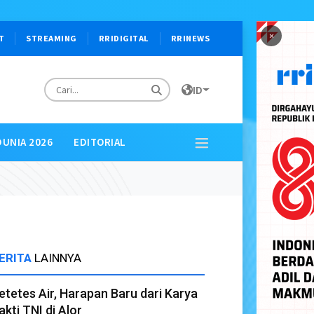
×
T
STREAMING
RRIDIGITAL
RRINEWS
ID
DUNIA 2026
EDITORIAL
ERITA
LAINNYA
etetes Air, Harapan Baru dari Karya
akti TNI di Alor