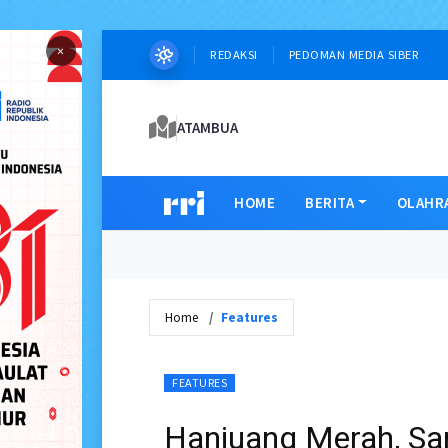
×
REDAKSI
PEDOMAN MEDIA SIBER
ATAMBUA
HOME
BERITA
OLAHR
Home
Features
FEATURES
Hanjuang Merah, S