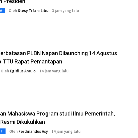
n Presiden
Oleh
Stesy Tifani Libu
3 jam yang lalu
TA
Perbatasan PLBN Napan Dilaunching 14 Agustus
 TTU Rapat Pemantapan
Oleh
Egidius Araujo
14 jam yang lalu
an Mahasiswa Program studi Ilmu Pemerintah,
 Resmi Dikukuhkan
Oleh
Ferdinandus Asy
14 jam yang lalu
3T