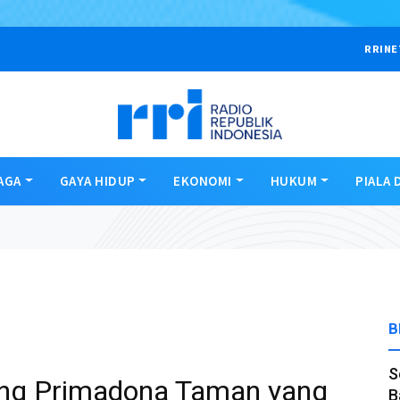
RRINE
AGA
GAYA HIDUP
EKONOMI
HUKUM
PIALA 
B
S
ang Primadona Taman yang
B