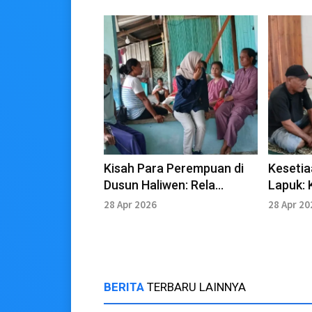
Kisah Para Perempuan di
Kesetia
Dusun Haliwen: Rela
Lapuk: 
Tinggalkan Segalanya Demi
Binsolo
28 Apr 2026
28 Apr 20
Merah Putih
BERITA
TERBARU LAINNYA