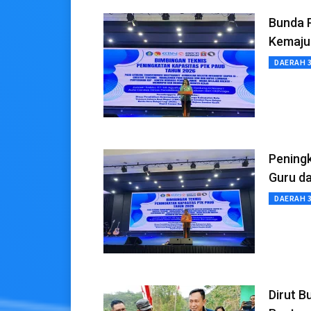
Bunda P
Kemajua
DAERAH 
Peningk
Guru d
DAERAH 
Dirut B