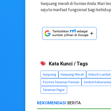
hanjuang merah di hunian Anda. Mari l
sejuta manfaat fungsional bagi kehidupa
Kata Kunci / Tags
Hanjuang
Hanjuang Merah
Industri Lands
Pecinta Tanaman Pemula
Simbol Keberuntu
Tanaman Pagar
REKOMENDASI
BERITA