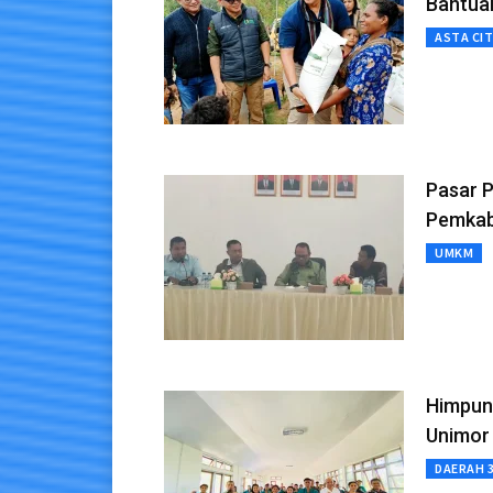
Bantua
ASTA CI
Pasar 
Pemkab
UMKM
Himpun
Unimor
DAERAH 