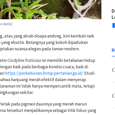
D
L
a Bella)
, atau yang akrab disapa andong, kini kembali naik
 yang eksotis. Batangnya yang kokoh dipadukan
iptakan nuansa elegan pada taman modern.
B
atin
Cordyline fruticosa
ini memiliki ketahanan hidup
dengan baik pada berbagai kondisi cuaca, baik di
ari
https://perkebunan.brmp.pertanian.go.id/
Studi
bahwa hanjuang merah efektif dalam menyerap
 tanaman ini tidak hanya mempercantik mata, tetapi
ingkungan sekitar.
terletak pada pigmen daunnya yang merah marun
rna tersebut menjadikannya sebagai titik fokus yang