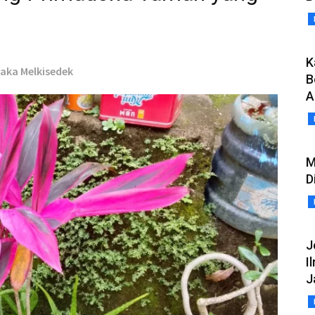
K
Daka Melkisedek
B
A
M
D
J
I
J