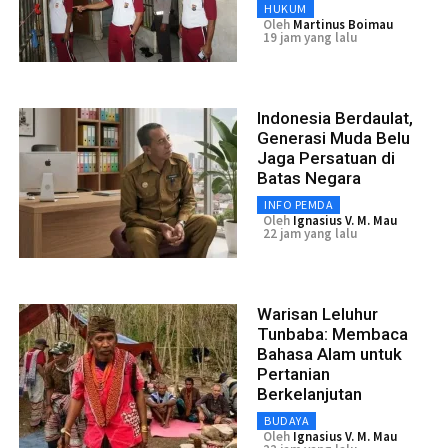
HUKUM
Oleh
Martinus Boimau
19 jam yang lalu
Indonesia Berdaulat,
Generasi Muda Belu
Jaga Persatuan di
Batas Negara
INFO PEMDA
Oleh
Ignasius V. M. Mau
22 jam yang lalu
Warisan Leluhur
Tunbaba: Membaca
Bahasa Alam untuk
Pertanian
Berkelanjutan
BUDAYA
Oleh
Ignasius V. M. Mau