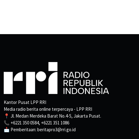
Kantor Pusat LPP RRI
Media radio berita online terpercaya - LPP RRI
📍 Jl. Medan Merdeka Barat No.4-5, Jakarta Pusat.
📞 +6221 350 0584, +6221 351 1086
📩 Pemberitaan: beritapro3@rri.go.id