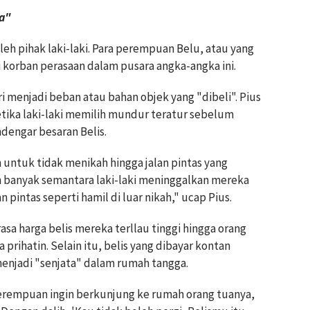
na"
oleh pihak laki-laki. Para perempuan Belu, atau yang
 korban perasaan dalam pusara angka-angka ini.
i menjadi beban atau bahan objek yang "dibeli". Pius
ka laki-laki memilih mundur teratur sebelum
dengar besaran Belis.
n untuk tidak menikah hingga jalan pintas yang
 banyak semantara laki-laki meninggalkan mereka
n pintas seperti hamil di luar nikah," ucap Pius.
sa harga belis mereka terllau tinggi hingga orang
rihatin. Selain itu, belis yang dibayar kontan
 menjadi "senjata" dalam rumah tangga.
 perempuan ingin berkunjung ke rumah orang tuanya,