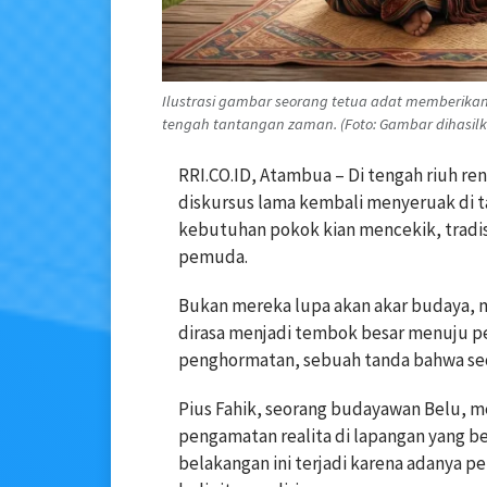
Ilustrasi gambar seorang tetua adat memberik
tengah tantangan zaman. (Foto: Gambar dihasilk
RRI.CO.ID, Atambua – Di tengah riuh 
diskursus lama kembali menyeruak di ta
kebutuhan pokok kian mencekik, tradis
pemuda.
Bukan mereka lupa akan akar budaya, m
dirasa menjadi tembok besar menuju pe
penghormatan, sebuah tanda bahwa se
Pius Fahik, seorang budayawan Belu, m
pengamatan realita di lapangan yang b
belakangan ini terjadi karena adanya 