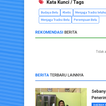
Kata Kunci / Tags
Budaya Belu
#belis
Menjaga Tradisi leluhu
Menjaga Tradisi Belu
Perempuan Belu
REKOMENDASI
BERITA
Tidak 
BERITA
TERBARU LAINNYA
Sebany
Peneri
DAERAH 