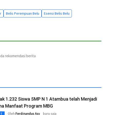
r
Belis Perempuan Belu
Esensi Belis Belu
ada rekomendasi berita
ak 1.232 Siswa SMP N 1 Atambua telah Menjadi
ma Manfaat Program MBG
Oleh
Ferdinandus Asy
baru saja
3T