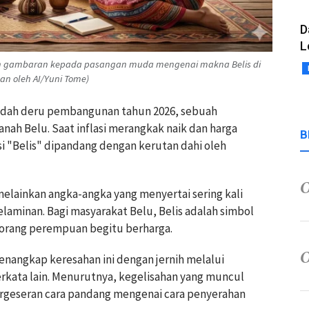
D
L
an gambaran kepada pasangan muda mengenai makna Belis di
an oleh AI/Yuni Tome)
rendah deru pembangunan tahun 2026, sebuah
nah Belu. Saat inflasi merangkak naik dan harga
B
i "Belis" dipandang dengan kerutan dahi oleh
elainkan angka-angka yang menyertai sering kali
laminan. Bagi masyarakat Belu, Belis adalah simbol
orang perempuan begitu berharga.
enangkap keresahan ini dengan jernih melalui
erkata lain. Menurutnya, kegelisahan yang muncul
pergeseran cara pandang mengenai cara penyerahan