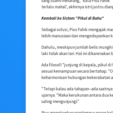
sang suami melarang," kata Pius Fahik. 
terlalu mahal', akhirnya istri justru d
Kembali ke Sistem "Pikul di Bahu"
Sebagai solusi, Pius Fahik mengajak ma
lebih manusiawi dan mengedepankan ke
Dahulu, meskipun jumlah belis mungkin t
laki tidak akan lari. Hal ini dikarenakan
Ada filosofi "junjung di kepala, pikul d
sesuai kemampuan secara bertahap. "Or
keharmonisan hubungan kekerabatan ant
"Tetapi kalau ada tahapan–ada saatnya k
ujarnya. "Maka kerukunan antara dua ke
saling mengunjungi."
Pius menekankan pentingnya peran kelu