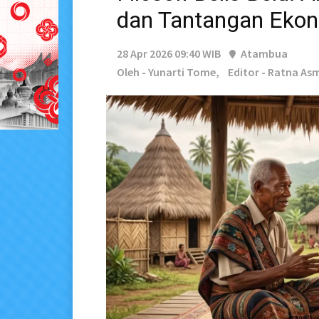
dan Tantangan Eko
28 Apr 2026 09:40 WIB
Atambua
Oleh - Yunarti Tome,
Editor - Ratna As