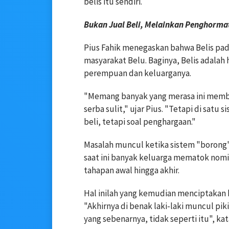
belis itu sendiri.
Bukan Jual Beli, Melainkan Penghorma
Pius Fahik menegaskan bahwa Belis pada
masyarakat Belu. Baginya, Belis adalah 
perempuan dan keluarganya.
"Memang banyak yang merasa ini membe
serba sulit," ujar Pius. "Tetapi di satu s
beli, tetapi soal penghargaan."
Masalah muncul ketika sistem "borong"
saat ini banyak keluarga mematok nomin
tahapan awal hingga akhir.
Hal inilah yang kemudian menciptakan b
"Akhirnya di benak laki-laki muncul pik
yang sebenarnya, tidak seperti itu", kat