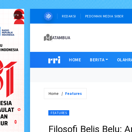
×
REDAKSI
PEDOMAN MEDIA SIBER
ATAMBUA
HOME
BERITA
OLAHR
Home
Features
FEATURES
Filosofi Belis Belu: