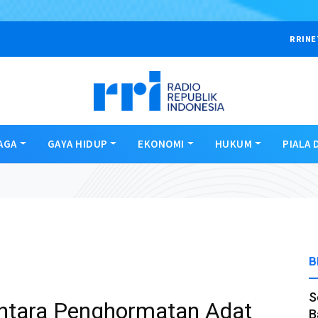
RRINE
AGA
GAYA HIDUP
EKONOMI
HUKUM
PIALA 
B
S
 Antara Penghormatan Adat
B