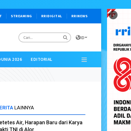
×
T
STREAMING
RRIDIGITAL
RRINEWS
ID
DUNIA 2026
EDITORIAL
ERITA
LAINNYA
etetes Air, Harapan Baru dari Karya
akti TNI di Alor