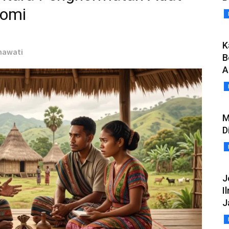
nomi
K
mawati
B
A
M
D
J
I
J