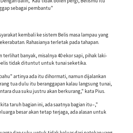
"Dengan dalih, 'Kau tidak boleh pergi, Belismu itu
ianggap sebagai pembantu"
syarakat kembali ke sistem Belis masa lampau yang
kerabatan. Rahasianya terletak pada tahapan.
erlihat banyak, misalnya 40 ekor sapi, pihak laki-
 belis tidak dituntut untuk tunai seketika.
i bahu" artinya ada itu dihormati, namun dijalankan
ang tua dulu itu beranggapan kalau langsung tunai,
ara dua suku justru akan berkurang," kata Pius.
ita taruh bagian ini, ada saatnya bagian itu–,"
luarga besar akan tetap terjaga, ada alasan untuk
arga dan suku untuk tidak keluar dari patokan yang