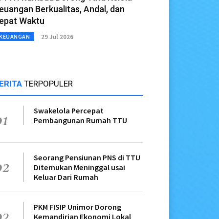
euangan Berkualitas, Andal, dan
epat Waktu
29 Jul 2026
KEUANGAN
ERITA
TERPOPULER
Swakelola Percepat
01
Pembangunan Rumah TTU
Seorang Pensiunan PNS di TTU
02
Ditemukan Meninggal usai
Keluar Dari Rumah
PKM FISIP Unimor Dorong
03
Kemandirian Ekonomi Lokal