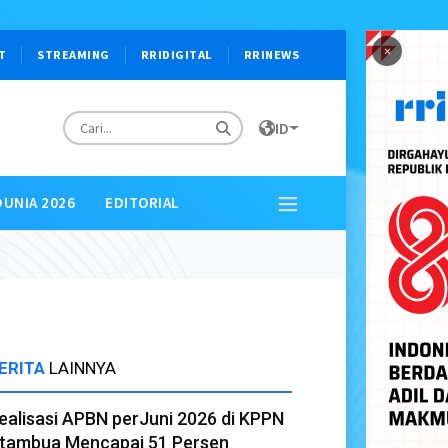
×
T
STREAMING
RRIDIGITAL
RRINEWS
ID
DUNIA 2026
EDITORIAL
ERITA
LAINNYA
ealisasi APBN perJuni 2026 di KPPN
tambua Mencapai 51 Persen