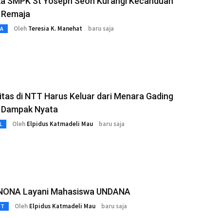
a SMPK St Yoseph Seon Kurangi Kecanduan
 Remaja
Oleh
Teresia K. Manehat
baru saja
TA
itas di NTT Harus Keluar dari Menara Gading
 Dampak Nyata
Oleh
Elpidus Katmadeli Mau
baru saja
L
NONA Layani Mahasiswa UNDANA
Oleh
Elpidus Katmadeli Mau
baru saja
3T