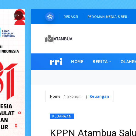
×
REDAKSI
PEDOMAN MEDIA SIBER
ATAMBUA
HOME
BERITA
OLAHR
Home
Ekonomi
Keuangan
KEUANGAN
KPPN Atambua Salur