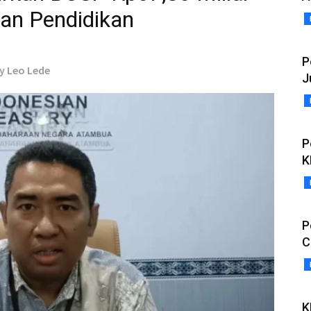
an Pendidikan
P
ny Leo Lede
J
P
K
P
C
K