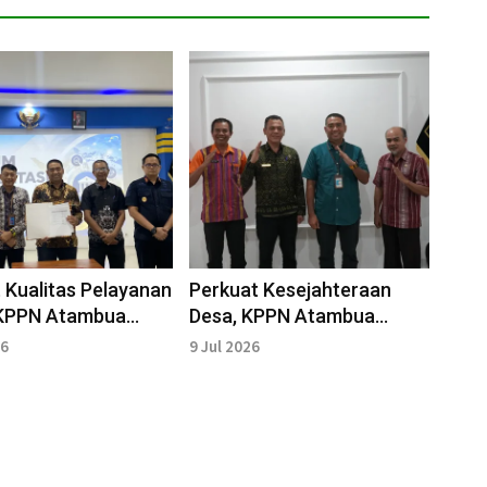
 Kualitas Pelayanan
Perkuat Kesejahteraan
 KPPN Atambua
Desa, KPPN Atambua
DG
Salurkan Rp74,025 Miliar di
26
9 Jul 2026
Wilayah Kerja