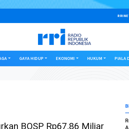
RRINE
AGA
GAYA HIDUP
EKONOMI
HUKUM
PIALA 
B
R
kan BOSP Rp67,86 Miliar
A