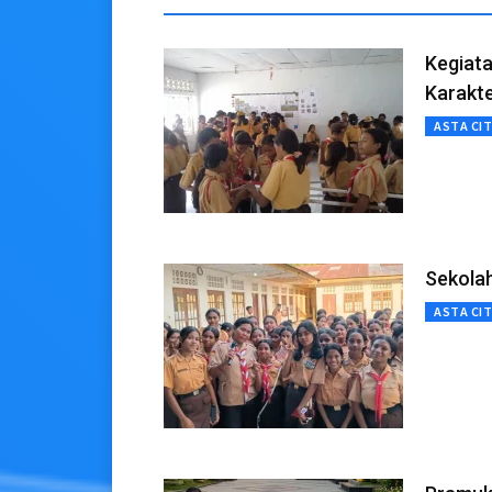
Kegiat
Karakt
ASTA CI
Sekola
ASTA CI