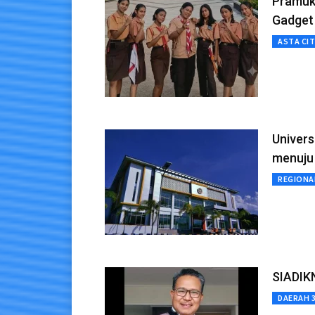
Pramuk
Gadget
ASTA CI
Univers
menuju
REGIONA
SIADIK
DAERAH 