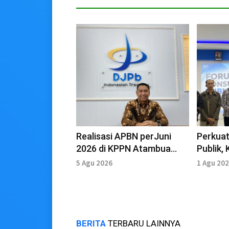
Realisasi APBN perJuni
Perkuat
2026 di KPPN Atambua
Publik,
Mencapai 51 Persen
Gelar F
5 Agu 2026
1 Agu 20
BERITA
TERBARU LAINNYA