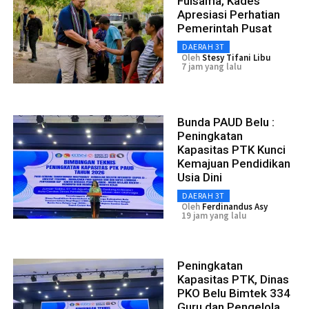
Fuisama, Kades
Apresiasi Perhatian
Pemerintah Pusat
DAERAH 3T
Oleh
Stesy Tifani Libu
7 jam yang lalu
Bunda PAUD Belu :
Peningkatan
Kapasitas PTK Kunci
Kemajuan Pendidikan
Usia Dini
DAERAH 3T
Oleh
Ferdinandus Asy
19 jam yang lalu
Peningkatan
Kapasitas PTK, Dinas
PKO Belu Bimtek 334
Guru dan Pengelola