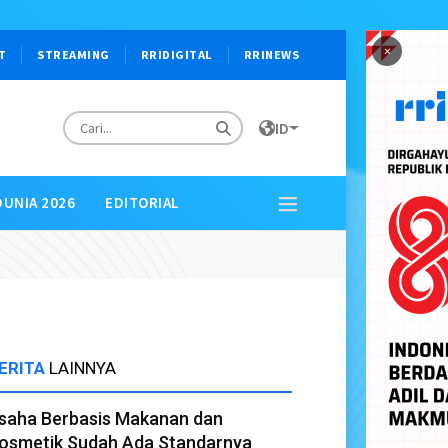
×
T
STREAMING
RRIDIGITAL
RRINEWS
ID
DUNIA 2026
EDITORIAL
ERITA
LAINNYA
saha Berbasis Makanan dan
osmetik Sudah Ada Standarnya