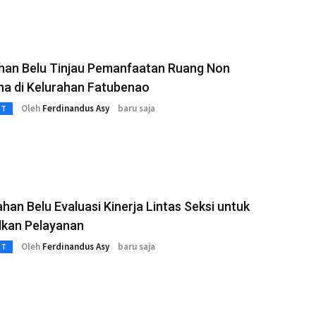
han Belu Tinjau Pemanfaatan Ruang Non
ha di Kelurahan Fatubenao
Oleh
Ferdinandus Asy
baru saja
3T
han Belu Evaluasi Kinerja Lintas Seksi untuk
lkan Pelayanan
Oleh
Ferdinandus Asy
baru saja
3T