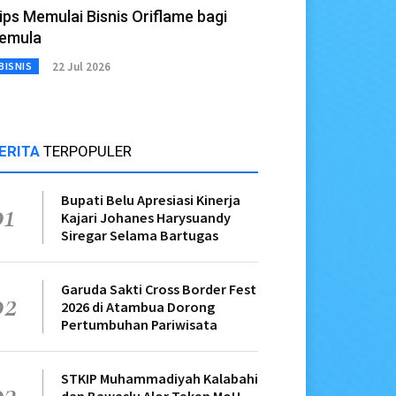
ips Memulai Bisnis Oriflame bagi
emula
22 Jul 2026
BISNIS
ERITA
TERPOPULER
Bupati Belu Apresiasi Kinerja
01
Kajari Johanes Harysuandy
Siregar Selama Bartugas
Garuda Sakti Cross Border Fest
02
2026 di Atambua Dorong
Pertumbuhan Pariwisata
STKIP Muhammadiyah Kalabahi
03