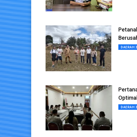
Petana
Berusa
DAERAH 
Pertana
Optima
DAERAH 