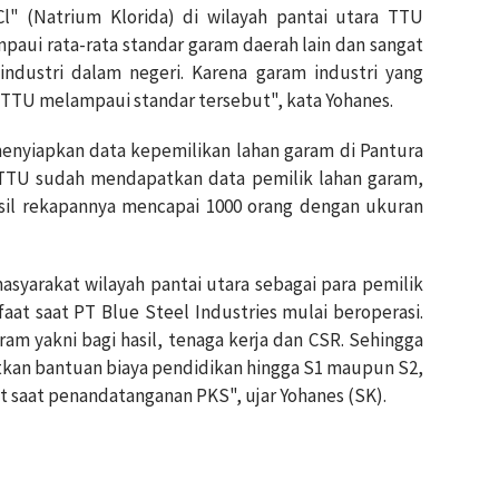
Cl" (Natrium Klorida) di wilayah pantai utara TTU
paui rata-rata standar garam daerah lain dan sangat
ndustri dalam negeri.
Karena garam industri yang
n TTU melampaui standar tersebut", kata Yohanes.
enyiapkan data kepemilikan lahan garam di Pantura
 TTU sudah mendapatkan data pemilik lahan garam,
hasil rekapannya mencapai 1000 orang dengan ukuran
asyarakat wilayah pantai utara sebagai para pemilik
at saat PT Blue Steel Industries mulai beroperasi.
am yakni bagi hasil, tenaga kerja dan CSR. Sehingga
tkan bantuan biaya pendidikan hingga S1 maupun S2,
t saat penandatanganan PKS", ujar Yohanes (SK).