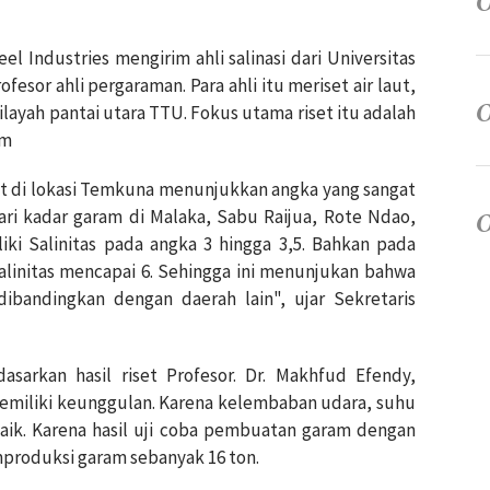
l Industries mengirim ahli salinasi dari Universitas
esor ahli pergaraman. Para ahli itu meriset air laut,
ayah pantai utara TTU. Fokus utama riset itu adalah
am
aut di lokasi Temkuna menunjukkan angka yang sangat
dari kadar garam di Malaka, Sabu Raijua, Rote Ndao,
i Salinitas pada angka 3 hingga 3,5. Bahkan pada
linitas mencapai 6. Sehingga ini menunjukan bahwa
ibandingkan dengan daerah lain", ujar Sekretaris
asarkan hasil riset Profesor. Dr. Makhfud Efendy,
memiliki keunggulan. Karena kelembaban udara, suhu
baik. Karena hasil uji coba pembuatan garam dengan
roduksi garam sebanyak 16 ton.