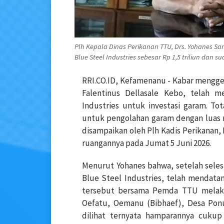
Plh Kepala Dinas Perikanan TTU, Drs. Yohanes San
Blue Steel Industries sebesar Rp 1,5 triliun dan 
RRI.CO.ID, Kefamenanu - Kabar mengg
Falentinus Dellasale Kebo, telah 
Industries untuk investasi garam. Tota
untuk pengolahan garam dengan luas me
disampaikan oleh Plh Kadis Perikanan, 
ruangannya pada Jumat 5 Juni 2026.
Menurut Yohanes bahwa, setelah sele
Blue Steel Industries, telah mendata
tersebut bersama Pemda TTU melakuk
Oefatu, Oemanu (Bibhaef), Desa Ponu
dilihat ternyata hamparannya cukup