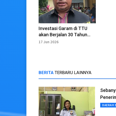
Investasi Garam di TTU
akan Berjalan 30 Tahun
dan Nilai Investasi Rp 2
17 Jun 2026
Triliun
BERITA
TERBARU LAINNYA
Sebany
Peneri
DAERAH 