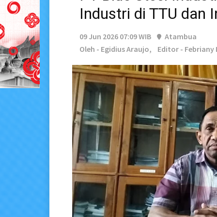
Industri di TTU dan In
09 Jun 2026 07:09 WIB
Atambua
Oleh - Egidius Araujo,
Editor - Febriany