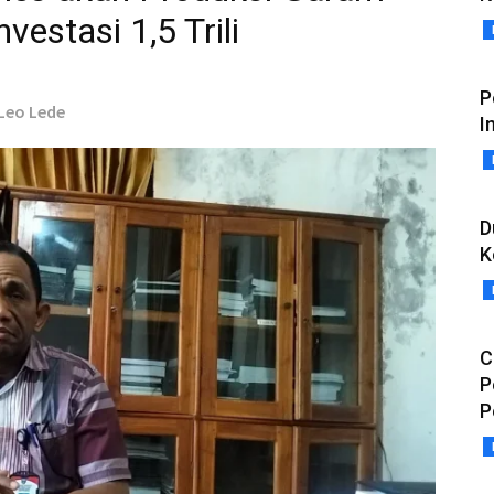
vestasi 1,5 Trili
P
 Leo Lede
I
D
K
C
P
P