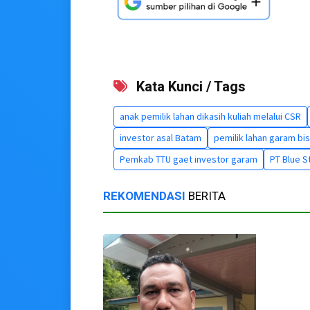
Kata Kunci / Tags
anak pemilik lahan dikasih kuliah melalui CSR
investor asal Batam
pemilik lahan garam bis
Pemkab TTU gaet investor garam
PT Blue S
REKOMENDASI
BERITA