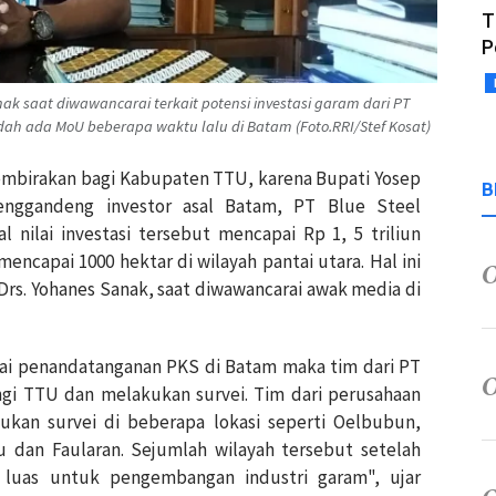
T
P
ak saat diwawancarai terkait potensi investasi garam dari PT
sudah ada MoU beberapa waktu lalu di Batam (Foto.RRI/Stef Kosat)
embirakan bagi Kabupaten TTU, karena Bupati Yosep
B
menggandeng investor asal Batam, PT Blue Steel
l nilai investasi tersebut mencapai Rp 1, 5 triliun
ncapai 1000 hektar di wilayah pantai utara. Hal ini
Drs. Yohanes Sanak, saat diwawancarai awak media di
sai penandatanganan PKS di Batam maka tim dari PT
ngi TTU dan melakukan survei. Tim dari perusahaan
an survei di beberapa lokasi seperti Oelbubun,
 dan Faularan. Sejumlah wilayah tersebut setelah
 luas untuk pengembangan industri garam", ujar