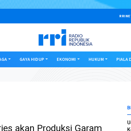
RRINE
AGA
GAYA HIDUP
EKONOMI
HUKUM
PIALA 
B
U
tries akan Produksi Garam
K