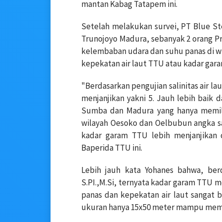
mantan Kabag Tatapem ini.
Setelah melakukan survei, PT Blue Stee
Trunojoyo Madura, sebanyak 2 orang Prof
kelembaban udara dan suhu panas di wil
kepekatan air laut TTU atau kadar gar
"Berdasarkan pengujian salinitas air l
menjanjikan yakni 5. Jauh lebih baik 
Sumba dan Madura yang hanya memilik
wilayah Oesoko dan Oelbubun angka sa
kadar garam TTU lebih menjanjikan d
Baperida TTU ini.
Lebih jauh kata Yohanes bahwa, berd
S.PI.,M.Si, ternyata kadar garam TTU 
panas dan kepekatan air laut sangat 
ukuran hanya 15x50 meter mampu memp