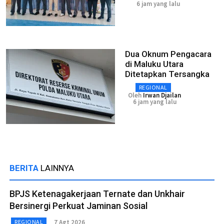
6 jam yang lalu
Dua Oknum Pengacara
di Maluku Utara
Ditetapkan Tersangka
REGIONAL
Oleh
Irwan Djailan
6 jam yang lalu
BERITA
LAINNYA
BPJS Ketenagakerjaan Ternate dan Unkhair
Bersinergi Perkuat Jaminan Sosial
7 Agt 2026
REGIONAL