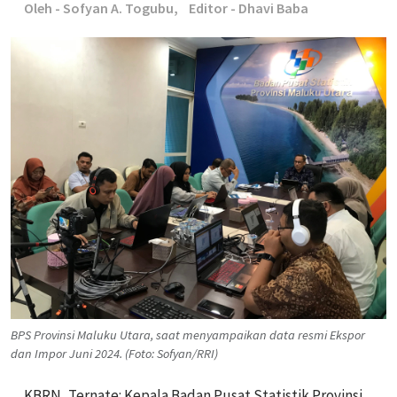
Oleh - Sofyan A. Togubu,
Editor - Dhavi Baba
BPS Provinsi Maluku Utara, saat menyampaikan data resmi Ekspor
dan Impor Juni 2024. (Foto: Sofyan/RRI)
KBRN, Ternate: Kepala Badan Pusat Statistik Provinsi