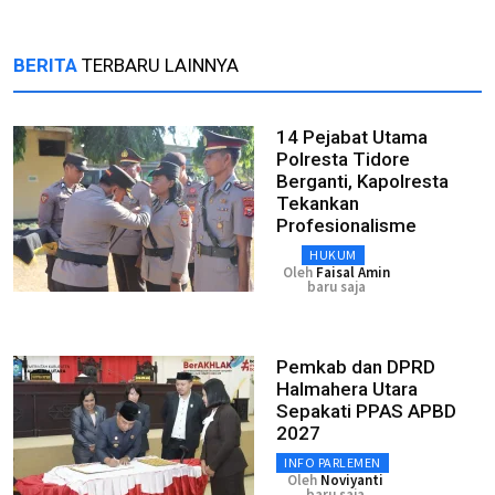
BERITA
TERBARU LAINNYA
14 Pejabat Utama
Polresta Tidore
Berganti, Kapolresta
Tekankan
Profesionalisme
HUKUM
Oleh
Faisal Amin
baru saja
Pemkab dan DPRD
Halmahera Utara
Sepakati PPAS APBD
2027
INFO PARLEMEN
Oleh
Noviyanti
baru saja