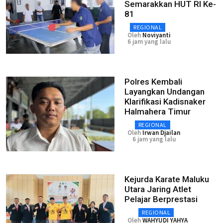
Semarakkan HUT RI Ke-
81
REGIONAL
Oleh
Noviyanti
6 jam yang lalu
Polres Kembali
Layangkan Undangan
Klarifikasi Kadisnaker
Halmahera Timur
REGIONAL
Oleh
Irwan Djailan
6 jam yang lalu
Kejurda Karate Maluku
Utara Jaring Atlet
Pelajar Berprestasi
REGIONAL
Oleh
WAHYUDI YAHYA