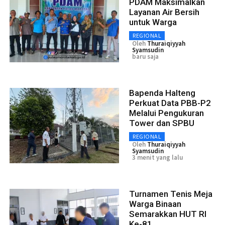
PDAM Maksimalkan
Layanan Air Bersih
untuk Warga
REGIONAL
Oleh
Thuraiqiyyah
Syamsudin
baru saja
Bapenda Halteng
Perkuat Data PBB-P2
Melalui Pengukuran
Tower dan SPBU
REGIONAL
Oleh
Thuraiqiyyah
Syamsudin
3 menit yang lalu
Turnamen Tenis Meja
Warga Binaan
Semarakkan HUT RI
Ke-81