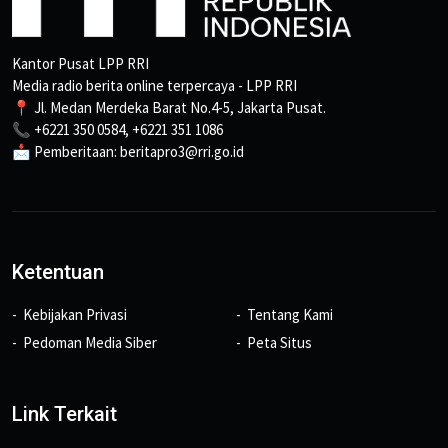
Kantor Pusat LPP RRI
Media radio berita online terpercaya - LPP RRI
📍 Jl. Medan Merdeka Barat No.4-5, Jakarta Pusat.
📞 +6221 350 0584, +6221 351 1086
📩 Pemberitaan: beritapro3@rri.go.id
Ketentuan
Kebijakan Privasi
Tentang Kami
Pedoman Media Siber
Peta Situs
Link Terkait