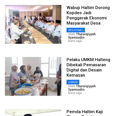
Wabup Haltim Dorong
Kopdes Jadi
Penggerak Ekonomi
Masyarakat Desa
REGIONAL
Oleh
Thuraiqiyyah
Syamsudin
baru saja
Pelaku UMKM Halteng
Dibekali Pemasaran
Digital dan Desain
Kemasan
UMKM
Oleh
Thuraiqiyyah
Syamsudin
baru saja
Pemda Haltim Kaji