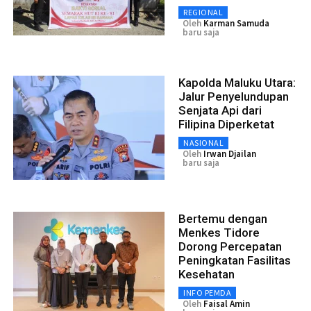
REGIONAL
Oleh
Karman Samuda
baru saja
Kapolda Maluku Utara:
Jalur Penyelundupan
Senjata Api dari
Filipina Diperketat
NASIONAL
Oleh
Irwan Djailan
baru saja
Bertemu dengan
Menkes Tidore
Dorong Percepatan
Peningkatan Fasilitas
Kesehatan
INFO PEMDA
Oleh
Faisal Amin