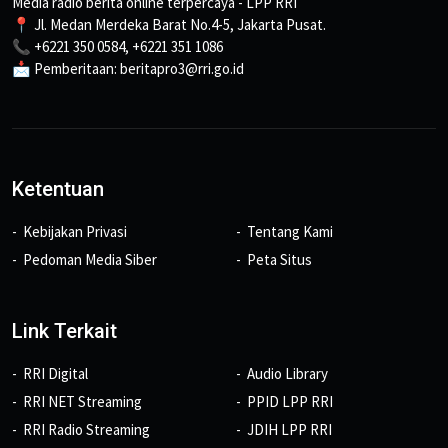
Media radio berita online terpercaya - LPP RRI
📍 Jl. Medan Merdeka Barat No.4-5, Jakarta Pusat.
📞 +6221 350 0584, +6221 351 1086
📩 Pemberitaan: beritapro3@rri.go.id
Ketentuan
Kebijakan Privasi
Tentang Kami
Pedoman Media Siber
Peta Situs
Link Terkait
RRI Digital
Audio Library
RRI NET Streaming
PPID LPP RRI
RRI Radio Streaming
JDIH LPP RRI