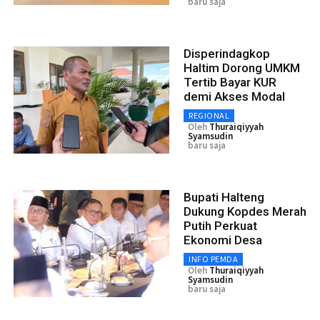
baru saja
Disperindagkop
Haltim Dorong UMKM
Tertib Bayar KUR
demi Akses Modal
REGIONAL
Oleh
Thuraiqiyyah
Syamsudin
baru saja
Bupati Halteng
Dukung Kopdes Merah
Putih Perkuat
Ekonomi Desa
INFO PEMDA
Oleh
Thuraiqiyyah
Syamsudin
baru saja