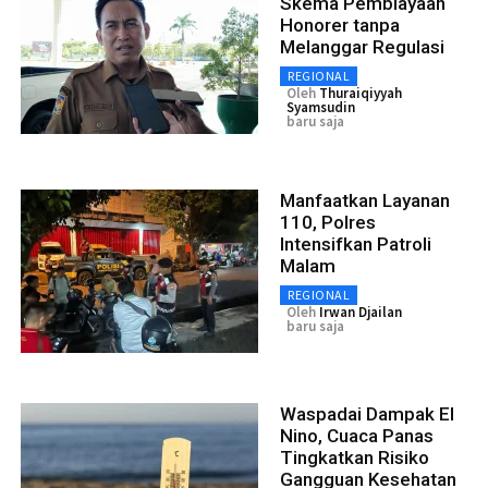
Skema Pembiayaan
Honorer tanpa
Melanggar Regulasi
REGIONAL
Oleh
Thuraiqiyyah
Syamsudin
baru saja
Manfaatkan Layanan
110, Polres
Intensifkan Patroli
Malam
REGIONAL
Oleh
Irwan Djailan
baru saja
Waspadai Dampak El
Nino, Cuaca Panas
Tingkatkan Risiko
Gangguan Kesehatan