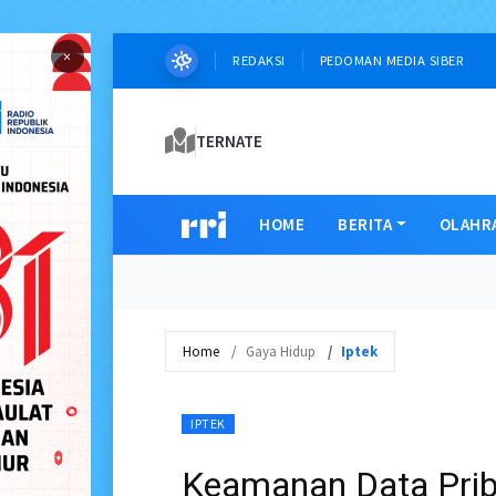
×
REDAKSI
PEDOMAN MEDIA SIBER
TERNATE
HOME
BERITA
OLAHR
Home
Gaya Hidup
Iptek
IPTEK
Keamanan Data Pribad