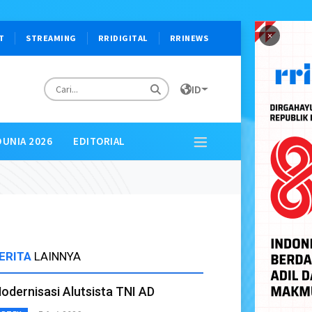
×
T
STREAMING
RRIDIGITAL
RRINEWS
ID
DUNIA 2026
EDITORIAL
ERITA
LAINNYA
odernisasi Alutsista TNI AD