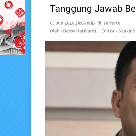
Tanggung Jawab B
03 Jun 2026 14:06 WIB
Ternate
Oleh - Dessy Hariyanti,
Editor - Syakir 