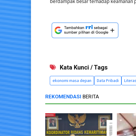
berdampak besar terhadap keamanan pro
Kata Kunci / Tags
ekonomi masa depan
Data Pribadi
Literas
REKOMENDASI
BERITA