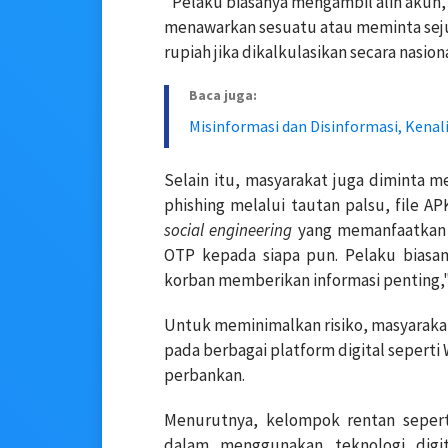
"Pelaku biasanya mengambil alih akun
menawarkan sesuatu atau meminta seju
rupiah jika dikalkulasikan secara nasiona
Baca juga:
Misinformasi dan Disinformasi, Kena
Selain itu, masyarakat juga diminta m
phishing melalui tautan palsu, file A
social engineering
yang memanfaatkan 
OTP kepada siapa pun. Pelaku biasan
korban memberikan informasi penting,"
Untuk meminimalkan risiko, masyarakat
pada berbagai platform digital seperti 
perbankan.
Menurutnya, kelompok rentan sepe
dalam menggunakan teknologi digit