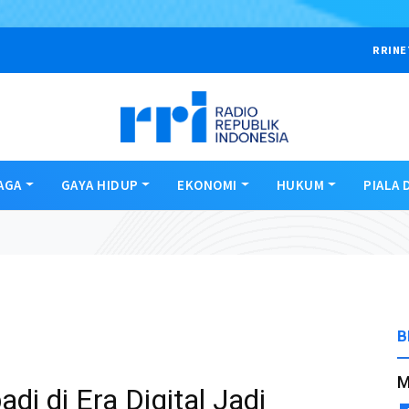
RRINE
AGA
GAYA HIDUP
EKONOMI
HUKUM
PIALA 
B
M
i di Era Digital Jadi