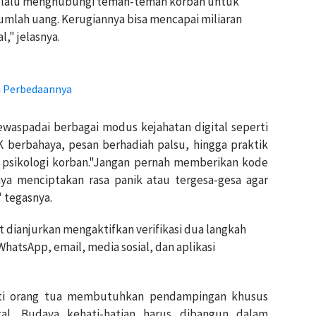
, lalu menghubungi teman-teman korban untuk
mlah uang. Kerugiannya bisa mencapai miliaran
l," jelasnya.
li Perbedaannya
ewaspadai berbagai modus kejahatan digital seperti
PK berbahaya, pesan berhadiah palsu, hingga praktik
psikologi korban."Jangan pernah memberikan kode
ya menciptakan rasa panik atau tergesa-gesa agar
 tegasnya.
 dianjurkan mengaktifkan verifikasi dua langkah
WhatsApp, email, media sosial, dan aplikasi
rti orang tua membutuhkan pendampingan khusus
al. Budaya kehati-hatian harus dibangun dalam