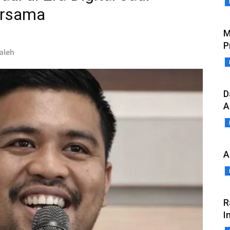
ersama
M
P
Saleh
D
A
A
R
I