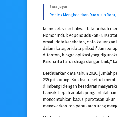
Baca juga:
Roblox Menghadirkan Dua Akun Baru, R
Ia menjelaskan bahwa data pribadi mem
Nomor Induk Kependudukan (NIK) atau
email, data kesehatan, data keuangan
dalam kategori data pribadi."Jam berap
ditonton, hingga aplikasi yang digunaka
Karena itu harus dijaga dengan baik," k
Berdasarkan data tahun 2026, jumlah pe
235 juta orang. Kondisi tersebut membu
diimbangi dengan kesadaran masyaraka
banyak terjadi adalah pengambilaliha
mencontohkan kasus peretasan akun
menawarkan jasa penukaran uang menjel