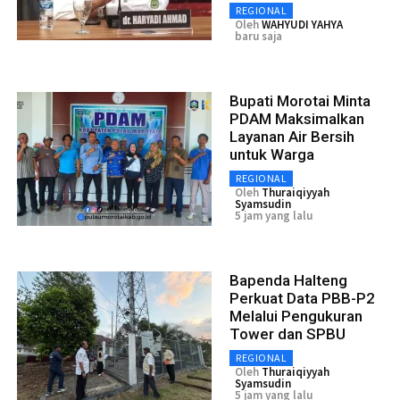
REGIONAL
Oleh
WAHYUDI YAHYA
baru saja
Bupati Morotai Minta
PDAM Maksimalkan
Layanan Air Bersih
untuk Warga
REGIONAL
Oleh
Thuraiqiyyah
Syamsudin
5 jam yang lalu
Bapenda Halteng
Perkuat Data PBB-P2
Melalui Pengukuran
Tower dan SPBU
REGIONAL
Oleh
Thuraiqiyyah
Syamsudin
5 jam yang lalu