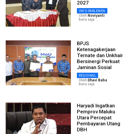
2027
INFO PARLEMEN
Oleh
Noviyanti
baru saja
BPJS
Ketenagakerjaan
Ternate dan Unkhair
Bersinergi Perkuat
Jaminan Sosial
REGIONAL
Oleh
Dhavi Baba
baru saja
Haryadi Ingatkan
Pemprov Maluku
Utara Percepat
Pembayaran Utang
DBH