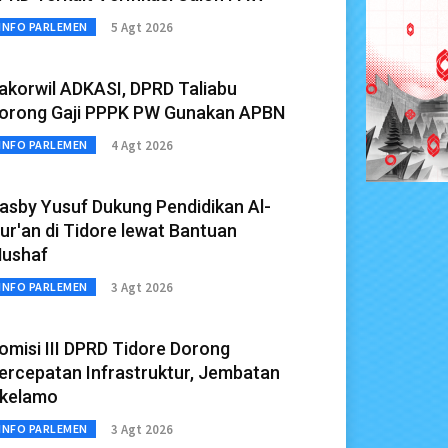
5 Agt 2026
INFO PARLEMEN
akorwil ADKASI, DPRD Taliabu
orong Gaji PPPK PW Gunakan APBN
4 Agt 2026
INFO PARLEMEN
asby Yusuf Dukung Pendidikan Al-
ur'an di Tidore lewat Bantuan
ushaf
3 Agt 2026
INFO PARLEMEN
omisi III DPRD Tidore Dorong
ercepatan Infrastruktur, Jembatan
kelamo
3 Agt 2026
INFO PARLEMEN