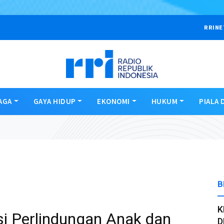
RRINE
AGA
GAYA HIDUP
EKONOMI
HUKUM
PIALA 
B
K
i Perlindungan Anak dan
D