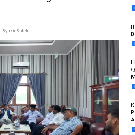
R
- Syakir Saleh
D
H
Q
M
K
P
A