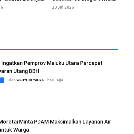
LPP APBD Kota Tidore
26
10 Jul 2026
Tahun 2025
i Ingatkan Pemprov Maluku Utara Percepat
aran Utang DBH
Oleh
WAHYUDI YAHYA
baru saja
L
 Morotai Minta PDAM Maksimalkan Layanan Air
 untuk Warga