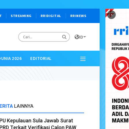
×
T
STREAMING
RRIDIGITAL
RRINEWS
ID
DUNIA 2026
EDITORIAL
ERITA
LAINNYA
PU Kepulauan Sula Jawab Surat
PRD Terkait Verifikasi Calon PAW