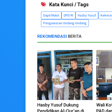
Kata Kunci / Tags
Dapil Malut
DPD RI
Hasby Yusuf
Kekera
Pengawasan Undang-Undang
REKOMENDASI
BERITA
Hasby Yusuf Dukung
Wali Ko
Pendidikan Al-Qur'an di
PAD dan