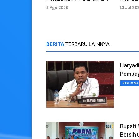
Tidore lewat Bantuan
Daerah
3 Agu 2026
13 Jul 20
Mushaf
BERITA
TERBARU LAINNYA
Haryad
Pembay
REGIONA
Bupati
Bersih