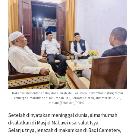
Kakanwil Kementerian Haji dan Umrah Maluku Utara, Zaber Wahid (kiri) temui
keluarga almarhumah di Kelurahan Fitu, Ternate Selatan, Jumat 8 Mei 2026,
malam.(Foto: Muh/PPIHD).
Setelah dinyatakan meninggal dunia, almarhumah
disalatkan di Masjid Nabawi usai salat Isya.
Selanjutnya, jenazah dimakamkan di Baqi Cemetery,