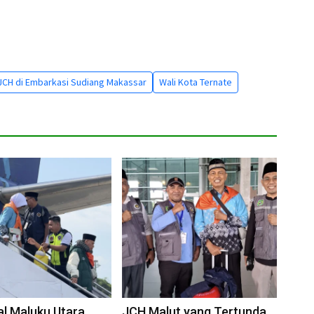
 JCH di Embarkasi Sudiang Makassar
Wali Kota Ternate
l Maluku Utara
JCH Malut yang Tertunda