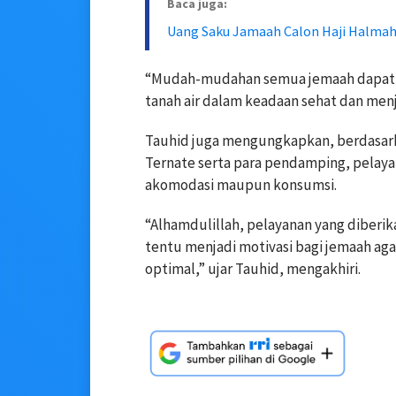
Baca juga:
Uang Saku Jamaah Calon Haji Halma
“Mudah-mudahan semua jemaah dapat m
tanah air dalam keadaan sehat dan menj
Tauhid juga mengungkapkan, berdasark
Ternate serta para pendamping, pelayana
akomodasi maupun konsumsi.
“Alhamdulillah, pelayanan yang diberi
tentu menjadi motivasi bagi jemaah ag
optimal,” ujar Tauhid, mengakhiri.