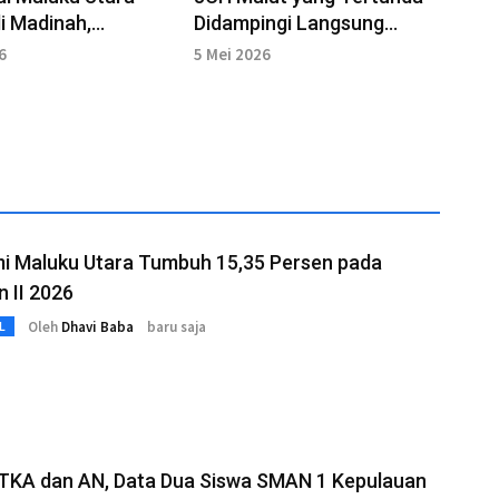
i Madinah,
Didampingi Langsung
kan di Baqi
Kakanwil Kemenhaj ke
6
5 Mei 2026
Makassar
i Maluku Utara Tumbuh 15,35 Persen pada
n II 2026
Oleh
Dhavi Baba
baru saja
L
 TKA dan AN, Data Dua Siswa SMAN 1 Kepulauan