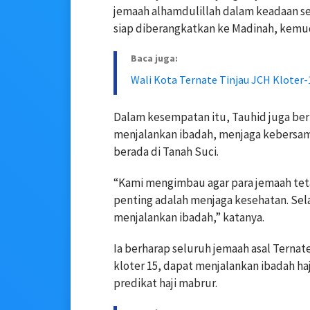
jemaah alhamdulillah dalam keadaan seh
siap diberangkatkan ke Madinah, kemud
Baca juga:
Wali Kota Ternate Tinjau JCH Kloter
Dalam kesempatan itu, Tauhid juga ber
menjalankan ibadah, menjaga kebersam
berada di Tanah Suci.
“Kami mengimbau agar para jemaah tet
penting adalah menjaga kesehatan. Sela
menjalankan ibadah,” katanya.
Ia berharap seluruh jemaah asal Terna
kloter 15, dapat menjalankan ibadah ha
predikat haji mabrur.