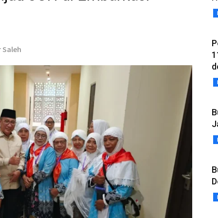
P
r Saleh
1
d
B
J
B
D