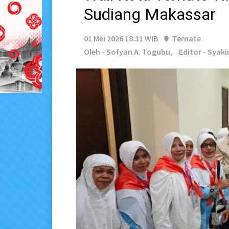
Sudiang Makassar
01 Mei 2026 18:31 WIB
Ternate
Oleh - Sofyan A. Togubu,
Editor - Syaki