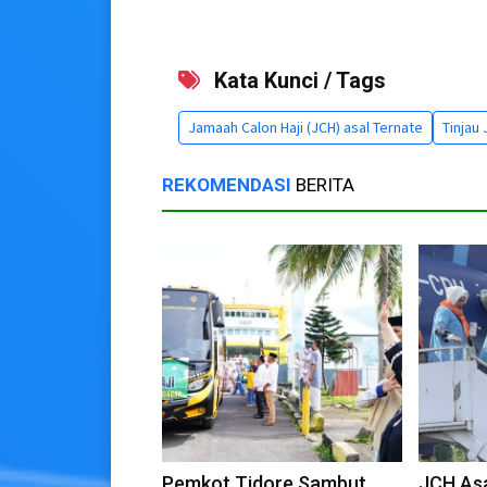
Kata Kunci / Tags
Jamaah Calon Haji (JCH) asal Ternate
Tinjau
REKOMENDASI
BERITA
Pemkot Tidore Sambut
JCH Asa