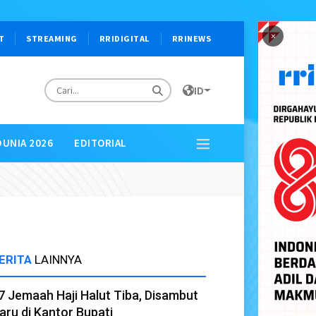
×
T
STREAMING
RRIDIGITAL
RRINEWS
ID
DUNIA 2026
EDITORIAL
ERITA
LAINNYA
7 Jemaah Haji Halut Tiba, Disambut
aru di Kantor Bupati