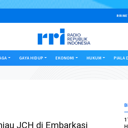
RRINE
AGA
GAYA HIDUP
EKONOMI
HUKUM
PIALA 
B
1
injau JCH di Embarkasi
H