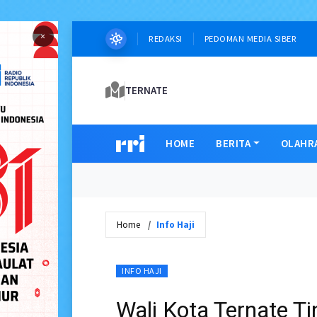
×
REDAKSI
PEDOMAN MEDIA SIBER
TERNATE
HOME
BERITA
OLAHR
Home
Info Haji
INFO HAJI
Wali Kota Ternate T