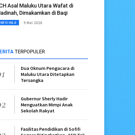
CH Asal Maluku Utara Wafat di
adinah, Dimakamkan di Baqi
9 Mei 2026
INFO HAJI
ERITA
TERPOPULER
Dua Oknum Pengacara di
01
Maluku Utara Ditetapkan
Tersangka
Gubernur Sherly Hadir
02
Menguatkan Mimpi Anak
Sekolah Rakyat
Fasilitas Pendidikan di Sofifi
03