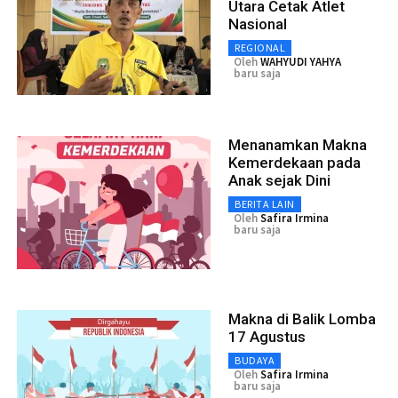
Utara Cetak Atlet
Nasional
REGIONAL
Oleh
WAHYUDI YAHYA
baru saja
Menanamkan Makna
Kemerdekaan pada
Anak sejak Dini
BERITA LAIN
Oleh
Safira Irmina
baru saja
Makna di Balik Lomba
17 Agustus
BUDAYA
Oleh
Safira Irmina
baru saja