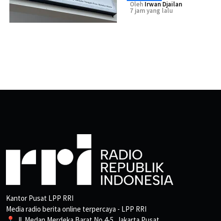
Oleh
Irwan Djailan
7 jam yang lalu
Kantor Pusat LPP RRI
Media radio berita online terpercaya - LPP RRI
📍 Jl. Medan Merdeka Barat No.4-5, Jakarta Pusat.