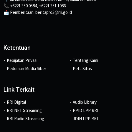
📞 +6221 350 0584, +6221 351 1086
📩 Pemberitaan: beritapro3@rri.go.id
Ketentuan
Kebijakan Privasi
Tentang Kami
Pedoman Media Siber
Peta Situs
Link Terkait
RRI Digital
Audio Library
RRI NET Streaming
PPID LPP RRI
RRI Radio Streaming
JDIH LPP RRI