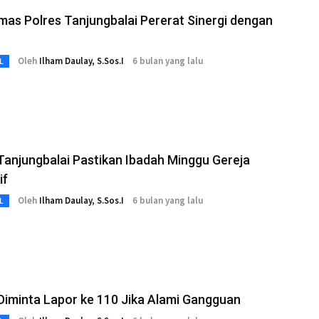
mas Polres Tanjungbalai Pererat Sinergi dengan
Oleh
Ilham Daulay, S.Sos.I
6 bulan yang lalu
L
Tanjungbalai Pastikan Ibadah Minggu Gereja
if
Oleh
Ilham Daulay, S.Sos.I
6 bulan yang lalu
L
iminta Lapor ke 110 Jika Alami Gangguan