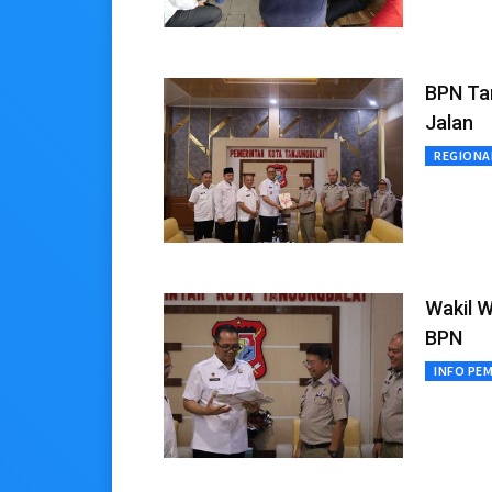
BPN Tan
Jalan
REGIONA
Wakil W
BPN
INFO PE