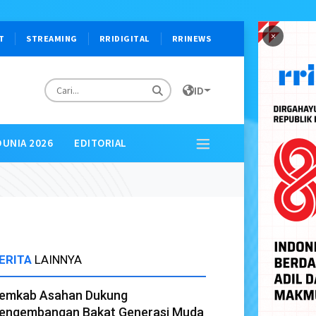
×
T
STREAMING
RRIDIGITAL
RRINEWS
ID
DUNIA 2026
EDITORIAL
ERITA
LAINNYA
emkab Asahan Dukung
engembangan Bakat Generasi Muda