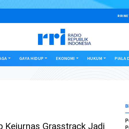
RRINE
AGA
GAYA HIDUP
EKONOMI
HUKUM
PIALA 
B
P
 Kejurnas Grasstrack Jadi
P