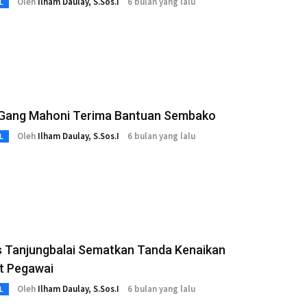
Oleh
Ilham Daulay, S.Sos.I
6 bulan yang lalu
L
Gang Mahoni Terima Bantuan Sembako
Oleh
Ilham Daulay, S.Sos.I
6 bulan yang lalu
L
s Tanjungbalai Sematkan Tanda Kenaikan
t Pegawai
Oleh
Ilham Daulay, S.Sos.I
6 bulan yang lalu
L