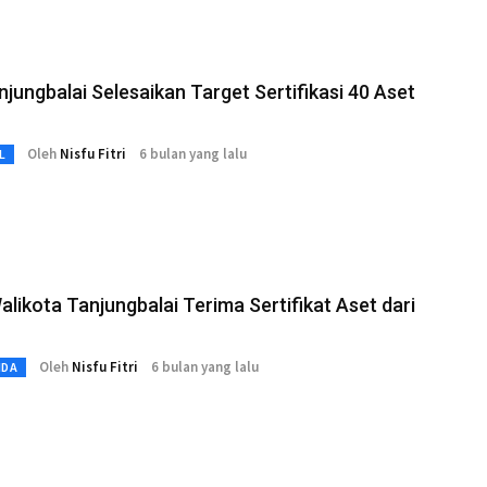
jungbalai Selesaikan Target Sertifikasi 40 Aset
Oleh
Nisfu Fitri
6 bulan yang lalu
L
alikota Tanjungbalai Terima Sertifikat Aset dari
Oleh
Nisfu Fitri
6 bulan yang lalu
MDA