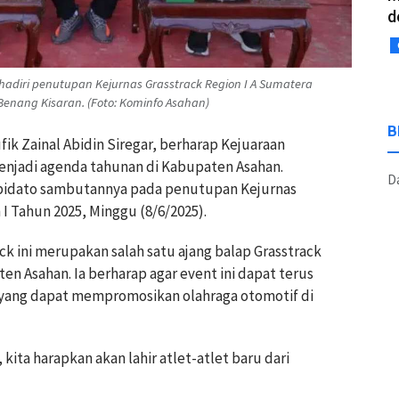
d
ghadiri penutupan Kejurnas Grasstrack Region I A Sumatera
Benang Kisaran. (Foto: Kominfo Asahan)
B
ik Zainal Abidin Siregar, berharap Kejuaraan
menjadi agenda tahunan di Kabupaten Asahan.
Da
 pidato sambutannya pada penutupan Kejurnas
I Tahun 2025, Minggu (8/6/2025).
ck ini merupakan salah satu ajang balap Grasstrack
en Asahan. Ia berharap agar event ini dapat terus
 yang dapat mempromosikan olahraga otomotif di
kita harapkan akan lahir atlet-atlet baru dari