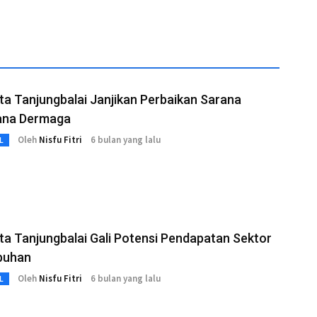
ta Tanjungbalai Janjikan Perbaikan Sarana
ana Dermaga
Oleh
Nisfu Fitri
6 bulan yang lalu
L
ta Tanjungbalai Gali Potensi Pendapatan Sektor
buhan
Oleh
Nisfu Fitri
6 bulan yang lalu
L