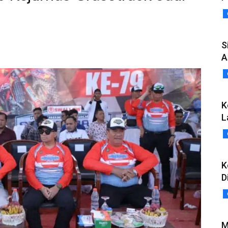
S
A
K
L
K
D
M