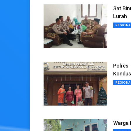
Sat Bin
Lurah
REGIONA
Polres 
Kondus
REGIONA
Warga D