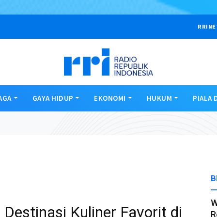
RRINE
AGA
GAYA HIDUP
EKONOMI
HUKUM
PIALA 
B
W
estinasi Kuliner Favorit di
R