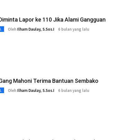
iminta Lapor ke 110 Jika Alami Gangguan
Oleh
Ilham Daulay, S.Sos.I
6 bulan yang lalu
L
Gang Mahoni Terima Bantuan Sembako
Oleh
Ilham Daulay, S.Sos.I
6 bulan yang lalu
L