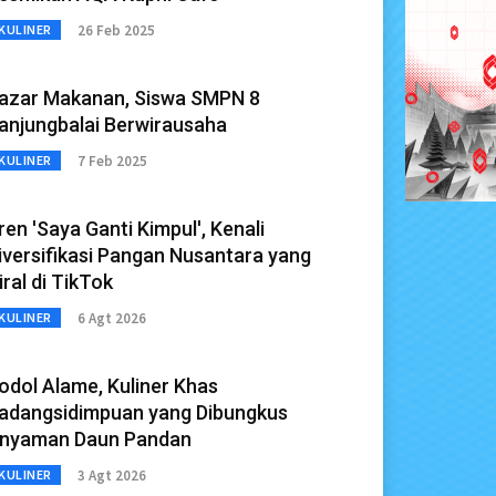
26 Feb 2025
KULINER
azar Makanan, Siswa SMPN 8
anjungbalai Berwirausaha
7 Feb 2025
KULINER
ren 'Saya Ganti Kimpul', Kenali
iversifikasi Pangan Nusantara yang
iral di TikTok
6 Agt 2026
KULINER
odol Alame, Kuliner Khas
adangsidimpuan yang Dibungkus
nyaman Daun Pandan
3 Agt 2026
KULINER