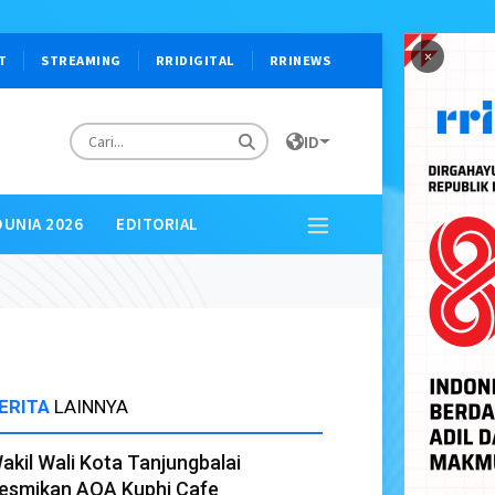
×
T
STREAMING
RRIDIGITAL
RRINEWS
ID
DUNIA 2026
EDITORIAL
ERITA
LAINNYA
akil Wali Kota Tanjungbalai
esmikan AQA Kuphi Cafe