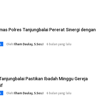
mas Polres Tanjungbalai Pererat Sinergi dengan
Oleh
Ilham Daulay, S.Sos.I
6 bulan yang lalu
L
Tanjungbalai Pastikan Ibadah Minggu Gereja
if
Oleh
Ilham Daulay, S.Sos.I
6 bulan yang lalu
L