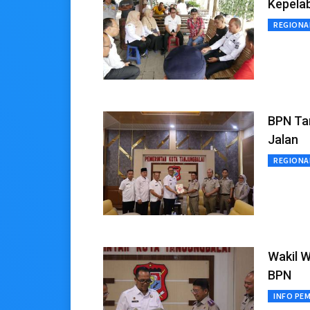
Kepela
REGIONA
BPN Tan
Jalan
REGIONA
Wakil W
BPN
INFO PE