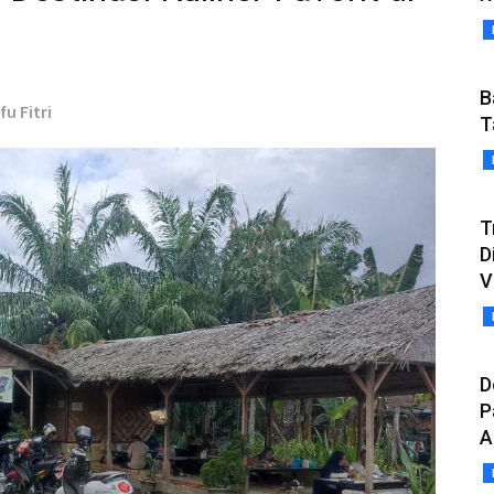
B
fu Fitri
T
T
D
V
D
P
A