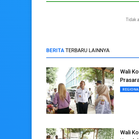
Tidak 
BERITA
TERBARU LAINNYA
Wali Ko
Prasar
REGIONA
Wali Ko