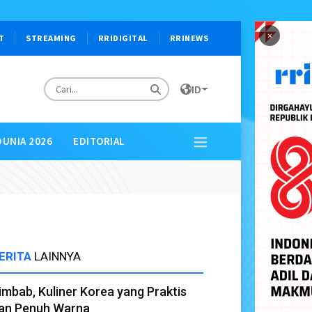
×
T
STREAMING
RRIDIGITAL
RRINEWS
ID
DUNIA 2026
EDITORIAL
ERITA
LAINNYA
imbab, Kuliner Korea yang Praktis
an Penuh Warna