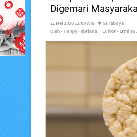
Digemari Masyaraka
21 Mei 2026 12:09 WIB
Surabaya
Oleh - Happy Febriana,
Editor - Ermina