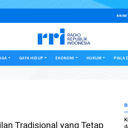
RRINE
AGA
GAYA HIDUP
EKONOMI
HUKUM
PIALA 
B
K
lan Tradisional yang Tetap
d