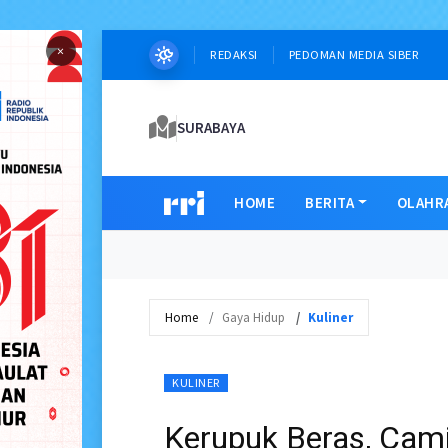
×
REDAKSI
PEDOMAN MEDIA SIBER
SURABAYA
HOME
BERITA
OLAHR
Home
Gaya Hidup
Kuliner
KULINER
Kerupuk Beras, Cami