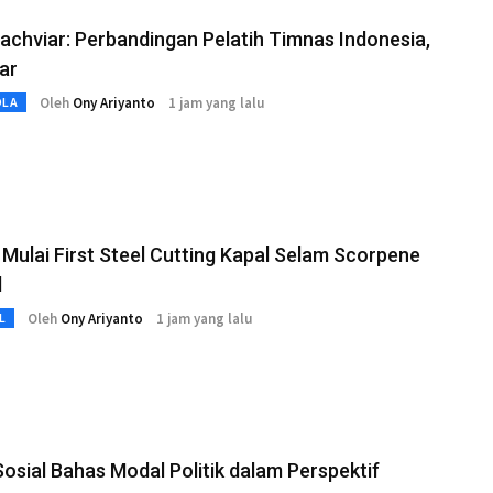
yachviar: Perbandingan Pelatih Timnas Indonesia,
ar
Oleh
Ony Ariyanto
1 jam yang lalu
OLA
Mulai First Steel Cutting Kapal Selam Scorpene
d
Oleh
Ony Ariyanto
1 jam yang lalu
L
Sosial Bahas Modal Politik dalam Perspektif