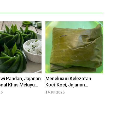
wi Pandan, Jajanan
Menelusuri Kelezatan
onal Khas Melayu
Koci-Koci, Jajanan
nyal, Lembut dan
Tradisional Berbalut Daun
26
14 Jul 2026
Pisang