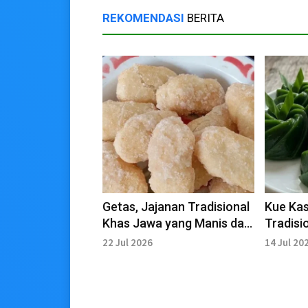
REKOMENDASI
BERITA
Getas, Jajanan Tradisional
Kue Kas
Khas Jawa yang Manis dan
Tradisi
Gurih
yang Ke
22 Jul 2026
14 Jul 20
Harum