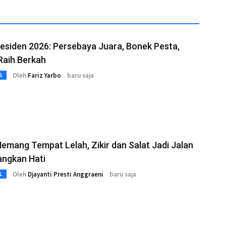
residen 2026: Persebaya Juara, Bonek Pesta,
aih Berkah
Oleh
Fariz Yarbo
baru saja
S
emang Tempat Lelah, Zikir dan Salat Jadi Jalan
ngkan Hati
Oleh
Djayanti Presti Anggraeni
baru saja
L