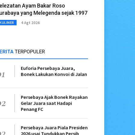
elezatan Ayam Bakar Roso
urabaya yang Melegenda sejak 1997
4 Agt 2026
KULINER
ERITA
TERPOPULER
Euforia Persebaya Juara,
01
Bonek Lakukan Konvoi di Jalan
Persebaya Ajak Bonek Rayakan
02
Gelar Juara saat Hadapi
Penang FC
Persebaya Juara Piala Presiden
03
2026 usai Tundukkan Persib