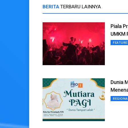
BERITA
TERBARU LAINNYA
Piala P
UMKM R
FEATURE
Dunia M
Menena
REGIONA