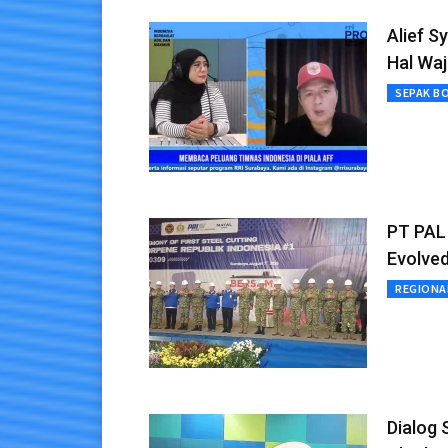
Alief S
Hal Waj
SEPAK B
PT PAL 
Evolve
REGIONA
Dialog 