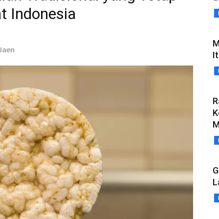
t Indonesia
M
 Jaen
I
R
K
M
G
L