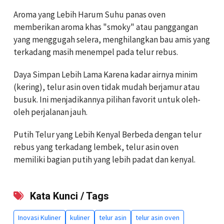
Aroma yang Lebih Harum Suhu panas oven
memberikan aroma khas "smoky" atau panggangan
yang menggugah selera, menghilangkan bau amis yang
terkadang masih menempel pada telur rebus.
Daya Simpan Lebih Lama Karena kadar airnya minim
(kering), telur asin oven tidak mudah berjamur atau
busuk. Ini menjadikannya pilihan favorit untuk oleh-
oleh perjalanan jauh.
Putih Telur yang Lebih Kenyal Berbeda dengan telur
rebus yang terkadang lembek, telur asin oven
memiliki bagian putih yang lebih padat dan kenyal.
Kata Kunci / Tags
Inovasi Kuliner
kuliner
telur asin
telur asin oven