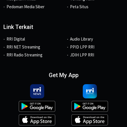
Pedoman Media Siber
Peta Situs
Link Terkait
RRI Digital
Audio Library
RRI NET Streaming
PPID LPP RRI
RRI Radio Streaming
JDIH LPP RRI
Get My App