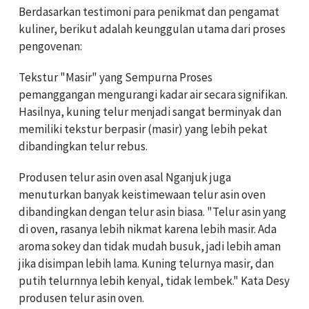
Berdasarkan testimoni para penikmat dan pengamat
kuliner, berikut adalah keunggulan utama dari proses
pengovenan:
Tekstur "Masir" yang Sempurna Proses
pemanggangan mengurangi kadar air secara signifikan.
Hasilnya, kuning telur menjadi sangat berminyak dan
memiliki tekstur berpasir (masir) yang lebih pekat
dibandingkan telur rebus.
Produsen telur asin oven asal Nganjuk juga
menuturkan banyak keistimewaan telur asin oven
dibandingkan dengan telur asin biasa. "Telur asin yang
di oven, rasanya lebih nikmat karena lebih masir. Ada
aroma sokey dan tidak mudah busuk, jadi lebih aman
jika disimpan lebih lama. Kuning telurnya masir, dan
putih telurnnya lebih kenyal, tidak lembek." Kata Desy
produsen telur asin oven.