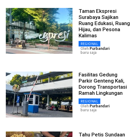
Taman Ekspresi
Surabaya Sajikan
Ruang Edukasi, Ruang
Hijau, dan Pesona
Kalimas
REGIONAL
Oleh
Purbandari
baru saja
Fasilitas Gedung
Parkir Genteng Kali,
Dorong Transportasi
Ramah Lingkungan
REGIONAL
Oleh
Purbandari
baru saja
Tahu Petis Sundaan