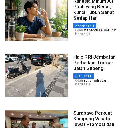
Rahasia Minum Air
Putih yang Benar,
Kunci Tubuh Sehat
Setiap Hari
KESEHATAN
Oleh
Mahendra Guntur P
baru saja
Halo RRI Jembatani
Perbaikan Trotoar
Jalan Gubeng
REGIONAL
Oleh
Yulia Indrasari
baru saja
Surabaya Perkuat
Kampung Wisata
lewat Promosi dan