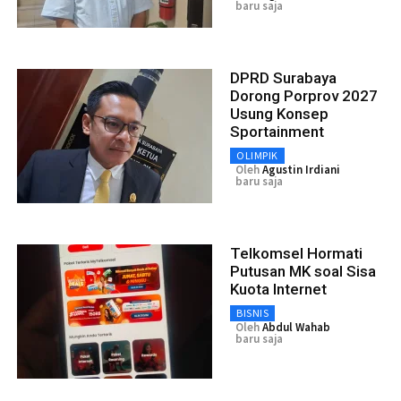
baru saja
DPRD Surabaya
Dorong Porprov 2027
Usung Konsep
Sportainment
OLIMPIK
Oleh
Agustin Irdiani
baru saja
Telkomsel Hormati
Putusan MK soal Sisa
Kuota Internet
BISNIS
Oleh
Abdul Wahab
baru saja