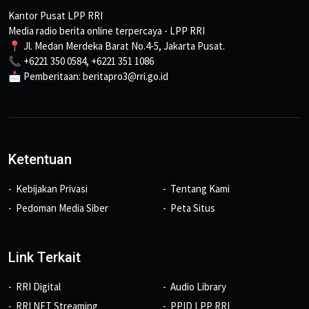
Kantor Pusat LPP RRI
Media radio berita online terpercaya - LPP RRI
📍 Jl. Medan Merdeka Barat No.4-5, Jakarta Pusat.
📞 +6221 350 0584, +6221 351 1086
📩 Pemberitaan: beritapro3@rri.go.id
Ketentuan
Kebijakan Privasi
Tentang Kami
Pedoman Media Siber
Peta Situs
Link Terkait
RRI Digital
Audio Library
RRI NET Streaming
PPID LPP RRI