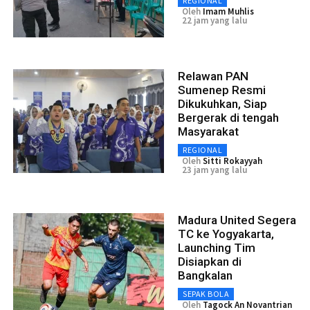
REGIONAL
Oleh
Imam Muhlis
22 jam yang lalu
Relawan PAN
Sumenep Resmi
Dikukuhkan, Siap
Bergerak di tengah
Masyarakat
REGIONAL
Oleh
Sitti Rokayyah
23 jam yang lalu
Madura United Segera
TC ke Yogyakarta,
Launching Tim
Disiapkan di
Bangkalan
SEPAK BOLA
Oleh
Tagock An Novantrian